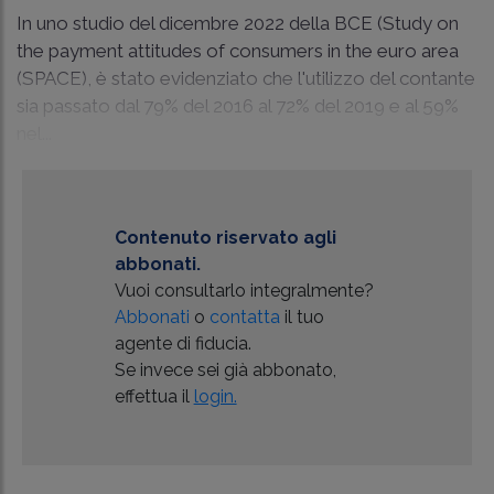
In uno studio del dicembre 2022 della BCE (Study on
the payment attitudes of consumers in the euro area
(SPACE), è stato evidenziato che l'utilizzo del contante
sia passato dal 79% del 2016 al 72% del 2019 e al 59%
nel...
Contenuto riservato agli
abbonati.
Vuoi consultarlo integralmente?
Abbonati
o
contatta
il tuo
agente di fiducia.
Se invece sei già abbonato,
effettua il
login.