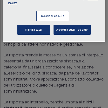
Policy
Traduci con IA
Ascolta la news
Tempo di lettura
7 min.
Gestisci cookie
Con risposta ad interpello del 15 settembre 2023 n. 1 il
Rifiuta tutti
Accetta tutti i cookie
Ministero del Lavoro torna a parlare del
contratto di
somministrazione
ribadendo dei fondamentali
principi di carattere normativo e gestionale.
La risposta prende le mosse da un'Istanza di interpello
presentata da un'organizzazione sindacale di
categoria, finalizzata a conoscere se, in relazione
all'esercizio dei diritti sindacali da parte dei lavoratori
somministrati, trova applicazione il contratto collettivo
dell'utilizzatore o quello dell'agenzia di
somministrazione.
La risposta ad interpello, benchè limitata ai
diritti
sindacali
, riporta dei principi di ordine generale validi