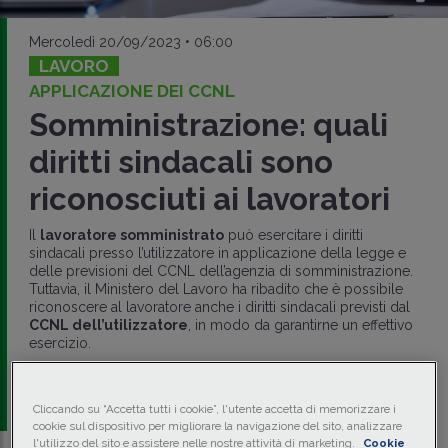
Mercoledì 20/09/2023 • 06:00
LAVORO
APPLICAZIONE DEI CCNL
Somministrazione: quali
diritti sindacali sono
riconosciuti ai lavoratori
Il
lavoratore somministrato
può esercitare i diritti
sindacali presso l’utilizzatore in applicazione della legge e
delle previsioni del CCNL dell’agenzia di somministrazione.
Tuttavia, il Ministero del Lavoro ha ribadito che è possibile
riconoscere al lavoratore anche i diritti sindacali previsti dal
CCNL dell’utilizzatore
, in modo da garantirne un effettivo
esercizio.
di
Marcella De Trizio
-
Avvocato - Studio
ArlatiGhislandi
Cliccando su “Accetta tutti i cookie”, l'utente accetta di memorizzare i
cookie sul dispositivo per migliorare la navigazione del sito, analizzare
l'utilizzo del sito e assistere nelle nostre attività di marketing.
Cookie