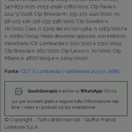
347-833-1071-2053-2096-2782/2021; Ctp Pavia n.
224/3/2018;
Ctp Brescia nn. 335-373-442/2020
, nn.
58-125-126-216-235-
338/2021
;
Ctp Sondrio n.
16/2021
;
Cass. n. 5305 del 20/10/1984
,
n. 1183/2007
e
n. 10180/2009
). Nella direzione opposta, con indirizzo
minoritario (
Ctr Lombardia n. 510/2022 e 2311/2019
;
Ctp Brescia n. 262/2020
;
Ctp Lecco n. 70/2020
;
Ctp
Milano n. 4877/2019 e n. 2409/2020
).
Fonte
:
CGT II Lombardia 7 settembre 2023 n. 2686
Quotidianopiù
è anche su
WhatsApp
!
Clicca
qui
per iscriverti gratis e seguire tutta l'informazione real
time, i video e i podcast sul tuo smartphone.
© Copyright - Tutti i diritti riservati - Giuffrè Francis
Lefebvre S.p.A.