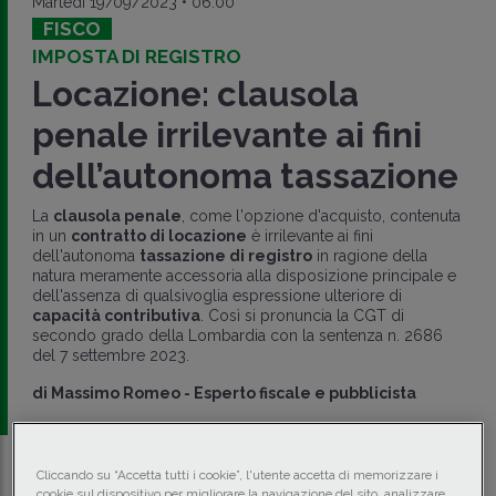
Martedì 19/09/2023 • 06:00
FISCO
IMPOSTA DI REGISTRO
Locazione: clausola
penale irrilevante ai fini
dell’autonoma tassazione
La
clausola penale
, come l'opzione d'acquisto, contenuta
in un
contratto di locazione
è irrilevante ai fini
dell'autonoma
tassazione di registro
in ragione della
natura meramente accessoria alla disposizione principale e
dell'assenza di qualsivoglia espressione ulteriore di
capacità contributiva
. Così si pronuncia la CGT di
secondo grado della Lombardia con la sentenza n. 2686
del 7 settembre 2023.
di
Massimo Romeo
-
Esperto fiscale e pubblicista
Cliccando su “Accetta tutti i cookie”, l'utente accetta di memorizzare i
Traduci con IA
Ascolta la news
cookie sul dispositivo per migliorare la navigazione del sito, analizzare