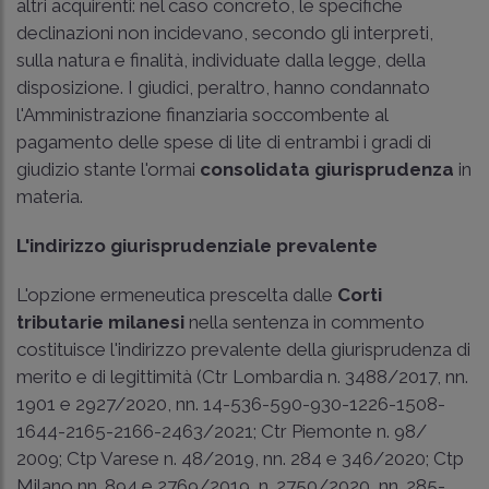
altri acquirenti: nel caso concreto, le specifiche
declinazioni non incidevano, secondo gli interpreti,
sulla natura e finalità, individuate dalla legge, della
disposizione. I giudici, peraltro, hanno condannato
l'Amministrazione finanziaria soccombente al
pagamento delle spese di lite di entrambi i gradi di
giudizio stante l'ormai
consolidata giurisprudenza
in
materia.
L'indirizzo giurisprudenziale prevalente
L'opzione ermeneutica prescelta dalle
Corti
tributarie milanesi
nella sentenza in commento
costituisce l'indirizzo prevalente della giurisprudenza di
merito e di legittimità (
Ctr Lombardia n. 3488/2017, nn.
1901 e 2927/2020
, nn. 14-536-590-930-1226-1508-
1644-2165-2166-
2463/2021
; Ctr Piemonte n. 98/
2009;
Ctp Varese n. 48/2019
, nn. 284 e
346/2020
; Ctp
Milano nn. 894 e 2769/2019, n. 2750/2020, nn. 285-