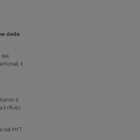
ne delle
 del
toriali, il
ntando il
il rifiuto
ta dal MIT