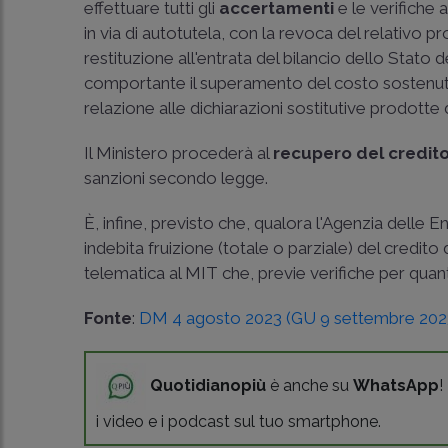
effettuare tutti gli
accertamenti
e le verifiche
in via di autotutela, con la revoca del relativo 
restituzione all'entrata del bilancio dello Stato
comportante il superamento del costo sostenuto o
relazione alle dichiarazioni sostitutive prodotte 
Il Ministero procederà al
recupero del credit
sanzioni secondo legge.
È, infine, previsto che, qualora l'Agenzia delle Ent
indebita fruizione (totale o parziale) del credit
telematica al MIT che, previe verifiche per qu
Fonte
:
DM 4 agosto 2023 (GU 9 settembre 2023
Quotidianopiù
è anche su
WhatsApp
!
i video e i podcast sul tuo smartphone.