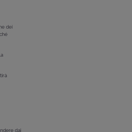
ne dei
nché
la
tirà
indere dai