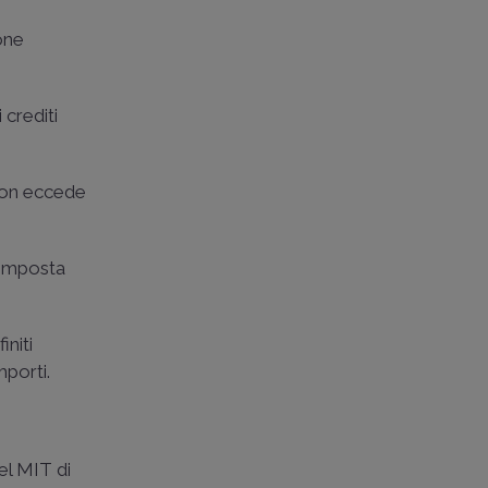
ione
 crediti
 non eccede
'imposta
initi
mporti.
del MIT di