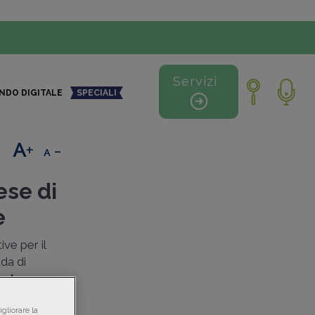
Servizi
NDO DIGITALE
SPECIALI
+
-
ese di
e
ve per il
da di
 un
bonus
 di
gliorare la
tre 2022.