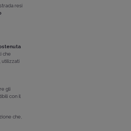
strada resi
o
sostenuta
ti che
utilizzati
e gli
ili con il
zione che,
e