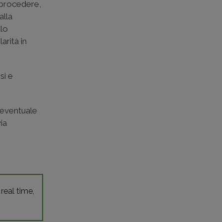
 procedere,
alla
ulo
arità in
si e
l'eventuale
ia
 real time,