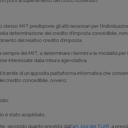
, non porti al superamento del costo sostenuto.
lo stesso MIT predispone gli atti necessari per l'individuazio
della determinazione del credito d'imposta concedibile, no
cimento del relativo credito d'imposta.
a sempre del MIT, a determinare i termini e le modalità per 
ese interessate dalla misura agevolativa.
l tramite di un'apposita piattaforma informatica che consen
el credito concedibile, ovvero:
olio;
lio è stato acquistato.
te, secondo quanto previsto dall'
art. 109 del TUIR
, a presc