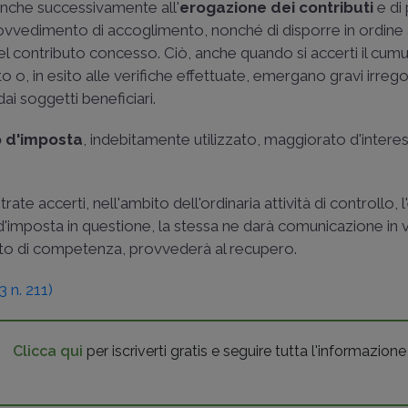
 anche successivamente all'
erogazione dei contributi
e di
provvedimento di accoglimento, nonché di disporre in ordine 
 del contributo concesso. Ciò, anche quando si accerti il cum
, in esito alle verifiche effettuate, emergano gravi irregol
dai soggetti beneficiari.
o d'imposta
, indebitamente utilizzato, maggiorato d'interes
rate accerti, nell'ambito dell'ordinaria attività di controllo, 
o d'imposta in questione, la stessa ne darà comunicazione in v
anto di competenza, provvederà al recupero.
 n. 211)
Clicca qui
per iscriverti gratis e seguire tutta l'informazione