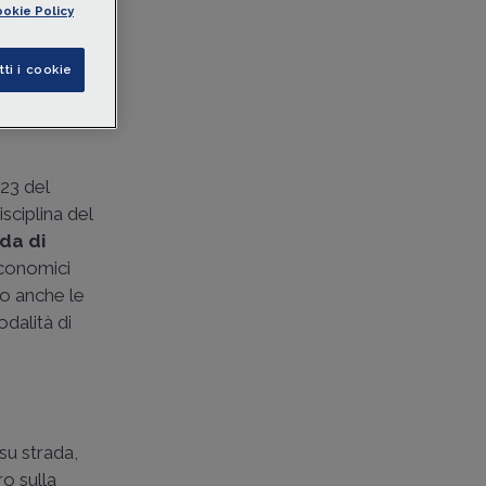
okie Policy
tti i cookie
023 del
sciplina del
ada di
 economici
no anche le
dalità di
su strada,
ro sulla