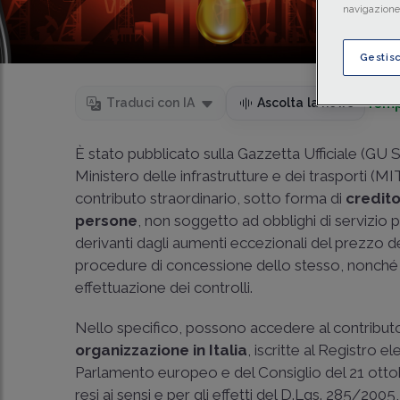
navigazione 
Gestis
Temp
Traduci con IA
Ascolta la news
È stato pubblicato sulla Gazzetta Ufficiale (GU 
Ministero delle infrastrutture e dei trasporti (MI
contributo straordinario, sotto forma di
credit
persone
, non soggetto ad obblighi di servizio p
derivanti dagli aumenti eccezionali del prezzo de
procedure di concessione dello stesso, nonché l
effettuazione dei controlli.
Nello specifico, possono accedere al contributo
organizzazione in Italia
, iscritte al Registro el
Parlamento europeo e del Consiglio del 21 ottobr
resi ai sensi e per gli effetti del
D.Lgs. 285/2005