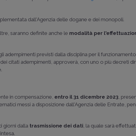
mplementata dall'Agenzia delle dogane e dei monopoli.
ltre, saranno definite anche le
modalità per l'effettuazio
gli adempimenti previsti dalla disciplina per il funzionamento
o dei citati adempimenti, approverà, con uno o più decreti diret
.
amente in compensazione,
entro il 31 dicembre 2023
, prese
matici messi a disposizione dall'Agenzia delle Entrate, pena 
i giorni dalla
trasmissione dei dati
, la quale sarà effettua
intesa.