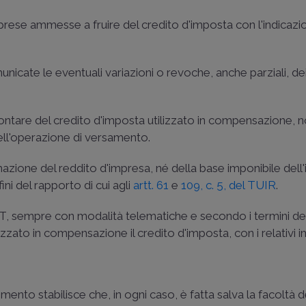
 imprese ammesse a fruire del credito d'imposta con l'indicaz
icate le eventuali variazioni o revoche, anche parziali, dei
mmontare del credito d'imposta utilizzato in compensazione,
dell'operazione di versamento.
azione del reddito d'impresa, né della base imponibile dell
fini del rapporto di cui agli
artt. 61
e
109, c. 5, del TUIR
.
MIT, sempre con modalità telematiche e secondo i termini def
zzato in compensazione il credito d'imposta, con i relativi i
ommento stabilisce che, in ogni caso, è fatta salva la facoltà 