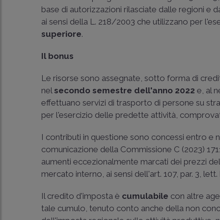
base di autorizzazioni rilasciate dalle regioni e d
ai sensi della
L. 218/2003
che utilizzano per l'ese
superiore
.
Il bonus
Le risorse sono assegnate, sotto forma di cred
nel
secondo semestre dell'anno 2022
e, al 
effettuano servizi di trasporto di persone su stra
per l'esercizio delle predette attività, comprov
I contributi in questione sono concessi entro e n
comunicazione della Commissione C (2023) 1711 de
aumenti eccezionalmente marcati dei prezzi del 
mercato interno, ai sensi dell'
art. 107, par. 3, let
Il credito d'imposta è
cumulabile
con altre age
tale cumulo, tenuto conto anche della non conc