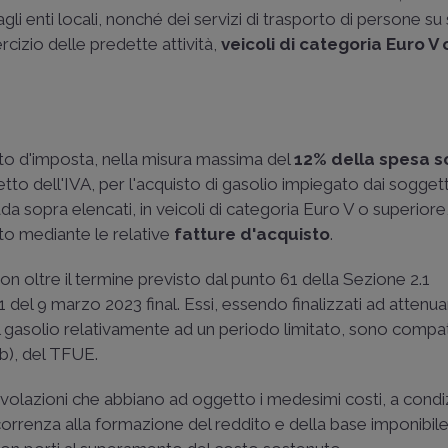
agli enti locali, nonché dei servizi di trasporto di persone su 
rcizio delle predette attività,
veicoli di categoria Euro V 
ito d'imposta, nella misura massima del
12% della spesa 
netto dell'IVA, per l'acquisto di gasolio impiegato dai sogget
da sopra elencati, in veicoli di categoria Euro V o superiore, 
ato mediante le relative
fatture d'acquisto
.
on oltre il termine previsto dal punto 61 della Sezione 2.1
l 9 marzo 2023 final. Essi, essendo finalizzati ad attenuar
gasolio relativamente ad un periodo limitato, sono compatib
t. b), del TFUE
.
volazioni che abbiano ad oggetto i medesimi costi, a condi
orrenza alla formazione del reddito e della base imponibil