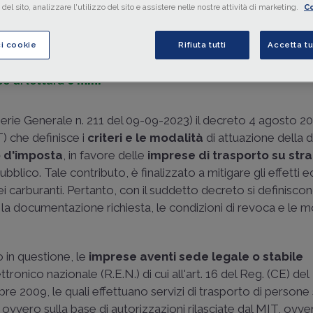
del sito, analizzare l'utilizzo del sito e assistere nelle nostre attività di marketing.
Co
di
Pietro Mosella
-
Giornalista pubblicista
ci cookie
Rifiuta tutti
Accetta tu
o di lettura
6 min.
Serie Generale n. 211 del 09-09-2023) il decreto 4 agosto 2
T) che definisce i
criteri e le modalità
di attuazione della di
o d'imposta
, in favore delle
imprese di trasporto su str
ubblico. Tale contributo, è finalizzato a mitigare gli effetti
i carburanti. Pertanto, con il suddetto decreto si definisco
a documentazione richiesta, le condizioni di revoca e le mo
 in questione, le
imprese aventi sede legale o stabile
ettronico nazionale (R.E.N.) di cui all'art. 16 del Reg. (CE) del
e 2009, le quali effettuano servizi di trasporto di persone 
, ovvero sulla base di autorizzazioni rilasciate dal MIT, ovve