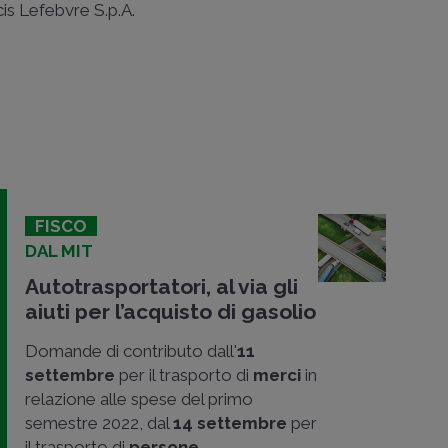
ncis Lefebvre S.p.A.
FISCO
DAL MIT
Autotrasportatori, al via gli
aiuti per l’acquisto di gasolio
Domande di contributo dall'
11
settembre
per il trasporto di
merci
in
relazione alle spese del primo
semestre 2022, dal
14 settembre
per
il trasporto di
persone..