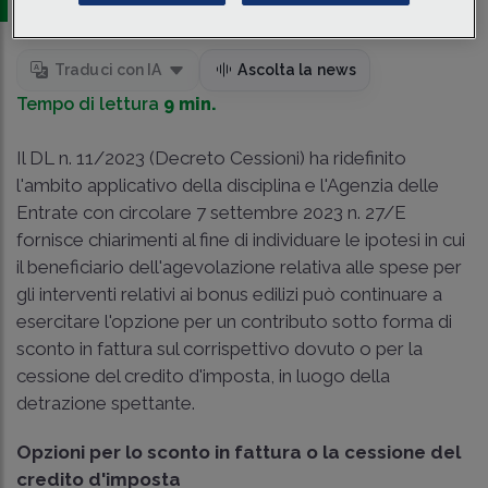
Traduci con IA
Ascolta la news
Tempo di lettura
9 min.
Il DL n. 11/2023 (Decreto Cessioni) ha ridefinito
l'ambito applicativo della disciplina e l'Agenzia delle
Entrate con circolare 7 settembre 2023 n. 27/E
fornisce chiarimenti al fine di individuare le ipotesi in cui
il beneficiario dell'agevolazione relativa alle spese per
gli interventi relativi ai bonus edilizi può continuare a
esercitare l'opzione per un contributo sotto forma di
sconto in fattura sul corrispettivo dovuto o per la
cessione del credito d'imposta, in luogo della
detrazione spettante.
Opzioni per lo sconto in fattura o la cessione del
credito d'imposta