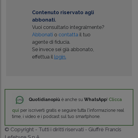
Contenuto riservato agli
abbonati.
Vuoi consultarlo integralmente?
Abbonati
o
contatta
il tuo
agente di fiducia.
Se invece sei già abbonato,
effettua il
login.
Quotidianopiù
è anche su
WhatsApp
!
Clicca
qui
per iscriverti gratis e seguire tutta l'informazione real
time, i video e i podcast sul tuo smartphone.
© Copyright - Tutti i diritti riservati - Giuffrè Francis
Lefebvre S.p.A.