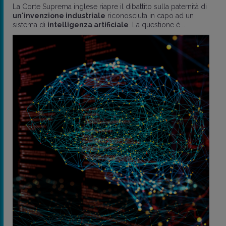
La Corte Suprema inglese riapre il dibattito sulla paternità di
un'invenzione industriale
riconosciuta in capo ad un
sistema di
intelligenza artificiale
. La questione è ..