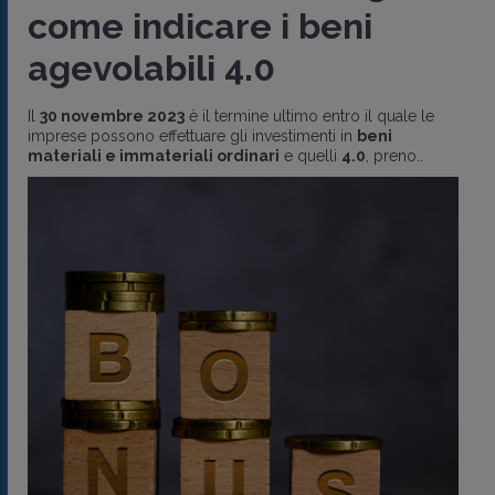
come indicare i beni
agevolabili 4.0
Il
30 novembre 2023
è il termine ultimo entro il quale le
imprese possono effettuare gli investimenti in
beni
materiali e immateriali ordinari
e quelli
4.0
, preno..