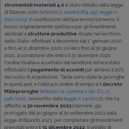
strumentali materiali 4.0
è stato istituito dalla legge
di Bilancio 2020 (
articolo 1, commi 184-197, legge n.
160/2019
), in sostituzione dell'iperammortamento. Il
bonus originariamente spettava per gli investimenti,
destinati a
strutture produttive
situate nel territorio
dello Stato, effettuati a decorrere dal 1° gennaio 2020
e fino al 31 dicembre 2020, ovvero fino al 30 giugno
2021, a condizione che entro il 31 dicembre 2020
l'ordine risultava accettato dal venditore ed era stato
effettuato il
pagamento di acconti
per almeno il 20%
del costo di acquisizione. Tante sono state le proroghe
in questi anni, e l'ultima in ordine di tempo è il
decreto
Milleproroghe
(
articolo 12, comma 1-ter, D.L. n.
198/2022
, convertito dalla
legge n. 14/2023
), che ha
differito al
30 novembre 2023
il termine, già
prorogato dal 30 giugno al 30 settembre 2023 dalla
legge di Bilancio 2023, per completare gli investimenti
prenotati entro il
31 dicembre 2022
. Il credito di