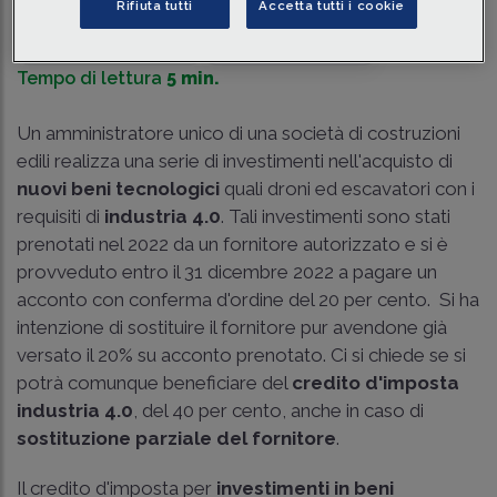
Rifiuta tutti
Accetta tutti i cookie
Traduci con IA
Ascolta la news
Tempo di lettura
5 min.
Un amministratore unico di una società di costruzioni
edili realizza una serie di investimenti nell'acquisto di
nuovi beni tecnologici
quali droni ed escavatori con i
requisiti di
industria 4.0
. Tali investimenti sono stati
prenotati nel 2022 da un fornitore autorizzato e si è
provveduto entro il 31 dicembre 2022 a pagare un
acconto con conferma d'ordine del 20 per cento. Si ha
intenzione di sostituire il fornitore pur avendone già
versato il 20% su acconto prenotato. Ci si chiede se si
potrà comunque beneficiare del
credito d'imposta
industria 4.0
, del 40 per cento, anche in caso di
sostituzione parziale del fornitore
.
Il credito d'imposta per
investimenti in beni