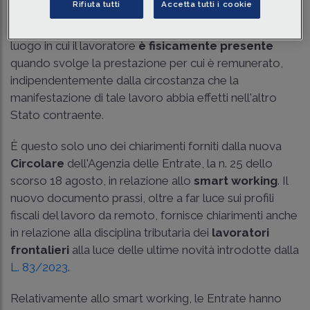
Rifiuta tutti
Accetta tutti i cookie
Ai fini fiscali, il lavoro dipendente si considera svolto nel
luogo in cui il lavoratore
è fisicamente presente
quando svolge la prestazione per cui è remunerato,
indipendentemente dalla circostanza che la
manifestazione di tale lavoro abbia effetti nell'altro
Stato contraente.
È questo solo uno dei chiarimenti forniti dalla nuova
Circolare
dell'Agenzia delle Entrate, la n. 25 dello
scorso 18 agosto, in relazione allo
smart working
. Il
nuovo documento prassi, oltre a far luce sui profili
fiscali del lavoro da remoto, fornisce chiarimenti anche
in relazione alla disciplina tributaria dei
lavoratori
frontalieri
alla luce delle ultime novità introdotte dalla
L. 83/2023
.
Relativamente allo smart working, le Entrate hanno