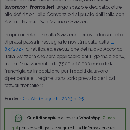
lavoratori frontalieri
, largo spazio è dedicato, oltre
alle definizioni, alle Convenzioni stipulate dall'Italia con
Austria, Francia, San Marino e Svizzera.
Proprio in relazione alla Svizzera, il nuovo documento
di prassi passa in rassegna le novità recate dalla
L.
83/2023
, di ratifica ed esecuzione del nuovo Accordo
Italia-Svizzera che sarà applicabile dal 1° gennaio 2024,
tra cui l'innalzamento da 7.500 a 10.000 euro della
franchigia da imposizione per i redditi da lavoro
dipendente e il regime transitorio previsto per i c.d.
“attuali frontalieri”.
Fonte
:
Circ. AE 18 agosto 2023 n. 25
Quotidianopiù
è anche su
WhatsApp
!
Clicca
qui
per iscriverti gratis e seguire tutta l'informazione real