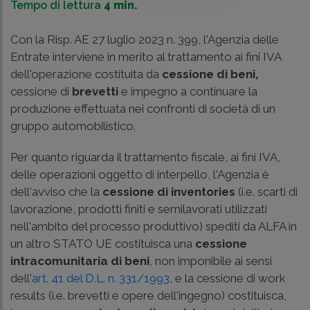
Tempo di lettura
4 min.
Con la
Risp. AE 27 luglio 2023 n. 399
, l'Agenzia delle
Entrate interviene in merito al trattamento ai fini IVA
dell'operazione costituita da
cessione di beni,
cessione di
brevetti
e impegno a continuare la
produzione effettuata nei confronti di società di un
gruppo automobilistico.
Per quanto riguarda il trattamento fiscale, ai fini IVA,
delle operazioni oggetto di interpello, l'Agenzia è
dell'avviso che la
cessione di inventories
(i.e. scarti di
lavorazione, prodotti finiti e semilavorati utilizzati
nell'ambito del processo produttivo) spediti da ALFA in
un altro STATO UE costituisca una
cessione
intracomunitaria di beni
, non imponibile ai sensi
dell'
art. 41 del D.L. n. 331/1993
, e la cessione di work
results (i.e. brevetti e opere dell'ingegno) costituisca,