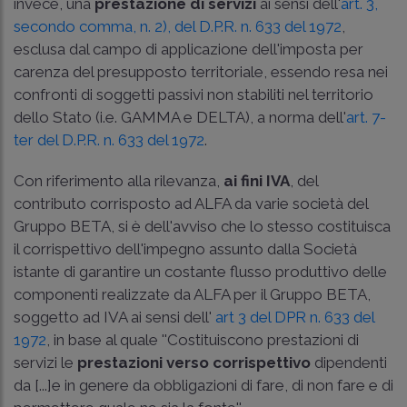
invece, una
prestazione di servizi
ai sensi dell'
art. 3,
secondo comma, n. 2), del D.P.R. n. 633 del 1972
,
esclusa dal campo di applicazione dell'imposta per
carenza del presupposto territoriale, essendo resa nei
confronti di soggetti passivi non stabiliti nel territorio
dello Stato (i.e. GAMMA e DELTA), a norma dell'
art. 7­
ter del D.P.R. n. 633 del 1972
.
Con riferimento alla rilevanza,
ai fini IVA
, del
contributo corrisposto ad ALFA da varie società del
Gruppo BETA, si è dell'avviso che lo stesso costituisca
il corrispettivo dell'impegno assunto dalla Società
istante di garantire un costante flusso produttivo delle
componenti realizzate da ALFA per il Gruppo BETA,
soggetto ad IVA ai sensi dell'
art 3 del DPR n. 633 del
1972
, in base al quale ''Costituiscono prestazioni di
servizi le
prestazioni verso corrispettivo
dipendenti
da [...]e in genere da obbligazioni di fare, di non fare e di