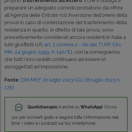
proprio
trasferimento all'estero
; il che li obbliga a
preparare un adeguato corredo probatorio da offrire
all'Agenzia delle Entrate (cd. inversione dell'onere della
prova) in caso di contestazione del trasferimento della
residenza in quanto, in difetto di tale prova, sono
presuntivamente considerati ancora residenti in Italia a
tutti gli effetti (cfr.
art. 2 comma 2 – bis del TUIR
;
Circ.
Min. 24 giugno 1999, n. 140/E
), con la conseguenza
che tutti i loro redditi continuano ad essere ivi
assoggettati ad imposizione.
Fonte
:
DM MEF 20 luglio 2023 (GU 28 luglio 2023 n.
175)
Quotidianopiù
è anche su
WhatsApp
!
Clicca
qui
per iscriverti gratis e seguire tutta l'informazione real
time, i video e i podcast sul tuo smartphone.