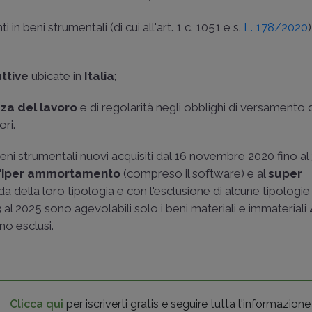
 in beni strumentali (di cui all'art. 1 c. 1051 e s.
L. 178/2020
ttive
ubicate in
Italia
;
zza del lavoro
e di regolarità negli obblighi di versamento 
ori.
beni strumentali nuovi acquisiti dal 16 novembre 2020 fino al
'iper ammortamento
(compreso il software) e al
super
a della loro tipologia e con l'esclusione di alcune tipologie
l 2025 sono agevolabili solo i beni materiali e immateriali
no esclusi.
Clicca qui
per iscriverti gratis e seguire tutta l'informazione