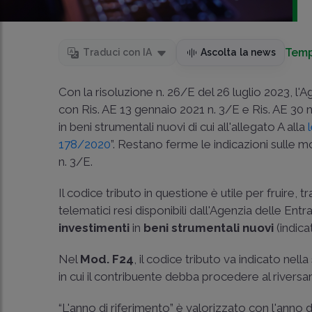
Temp
Traduci con IA
Ascolta la news
Con la risoluzione n. 26/E del 26 luglio 2023, l'A
con
Ris. AE 13 gennaio 2021 n. 3/E
e
Ris. AE 30
in beni strumentali nuovi di cui all'allegato A alla
178/2020
”. Restano ferme le indicazioni sulle 
n. 3/E
.
Il codice tributo in questione è utile per fruire
telematici resi disponibili dall'Agenzia delle Entr
investimenti
in
beni strumentali nuovi
(indica
Nel
Mod. F24
, il codice tributo va indicato nel
in cui il contribuente debba procedere al riversa
“L'anno di riferimento” è valorizzato con l'anno d