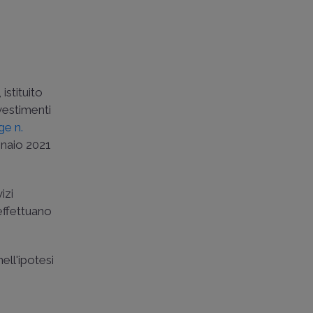
istituito
vestimenti
ge n.
nnaio 2021
izi
ffettuano
ell'ipotesi