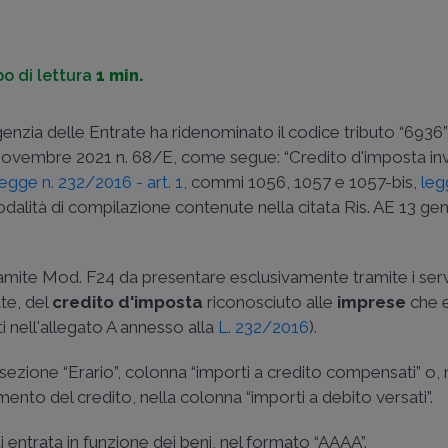
o di lettura
1 min.
genzia delle Entrate ha ridenominato il codice tributo “6936”, 
 novembre 2021 n. 68/E
, come segue: “Credito d'imposta in
legge n. 232/2016 - art. 1,
commi 1056, 1057 e 1057-bis,
leg
modalità di compilazione contenute nella citata
Ris. AE 13 ge
, tramite Mod. F24 da presentare esclusivamente tramite i serv
ate, del
credito d'imposta
riconosciuto alle
imprese
che e
ti nell'allegato A annesso alla
L. 232/2016
).
la sezione “Erario”, colonna “importi a credito compensati” o, n
mento del credito, nella colonna “importi a debito versati”.
i entrata in funzione dei beni, nel formato “AAAA”.