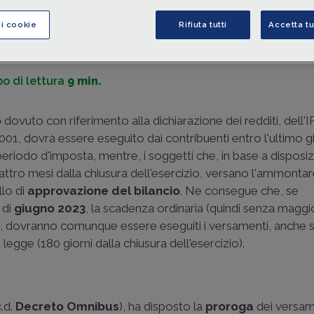
di
Claudia Iozzo
-
Dottore commercialista
ci cookie
Rifiuta tutti
Accetta tu
o di lettura
9 min.
o
dovuto con riferimento alla dichiarazione dei redditi, dell'
/2001, dovrà essere eseguito dai contribuenti entro l'ultimo g
eriodo d'imposta, mentre, i soggetti che, in base a disposizi
quattro mesi dalla chiusura dell'esercizio, versano l'ammont
llo di
approvazione del bilancio
. Ne consegue che, se
 di
giugno 2023
, la scadenza ordinaria (quindi senza magg
ta, dovranno comunque essere eseguiti i versamenti, anche se
legge (180 giorni dalla chiusura dell'esercizio).
.d.
Decreto Omnibus
), ha disposto la
proroga
dei versam