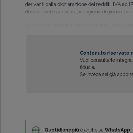
derivanti dalla dichiarazione dei redditi, IVA ed 
dovrà essere applicata, in ragione di giorno, per 
La proroga interessa coloro che adottano gli
in
Contenuto riservato a
Vuoi consultarlo integr
fiducia.
Se invece sei già abbonat
Quotidianopiù
è anche su
WhatsApp
!