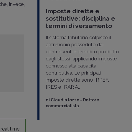
he, invece,
Imposte dirette e
sostitutive: disciplina e
termini di versamento
Il sistema tributario colpisce il
patrimonio posseduto dai
contribuenti e il reddito prodotto
dagli stessi, applicando imposte
connesse alla capacità
contributiva. Le principali
imposte dirette sono IRPEF,
IRES e IRAP. A..
di
Claudia Iozzo
-
Dottore
commercialista
 real time,