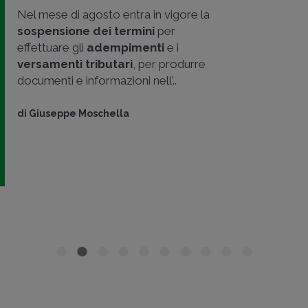
Nel mese di agosto entra in vigore la
sospensione dei termini
per
effettuare gli
adempimenti
e i
versamenti tributari
, per produrre
documenti e informazioni nell'..
di
Giuseppe Moschella