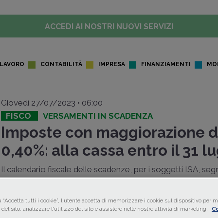
ACCEDI AI NOSTRI NUOVI SERVIZI
LAVORO
CONTABILITÀ
IMPRESA
FINANZIAMENTI
MO
Giovedì 27/07/2023 • 06:00
FISCO
VERSAMENTI IN SCADENZA
Imposte con maggiorazione d
0,40%: alla cassa entro il 31 lu
Il calendario fiscale delle scadenze, per i soggetti ISA, segn
luglio 2023
quale termine ultimo per il versamento delle 
derivanti dalla
dichiarazione dei redditi
,
IRAP e IVA
con
 “Accetta tutti i cookie”, l'utente accetta di memorizzare i cookie sul dispositivo per mi
l’applicazione della
maggiorazione dello 0,40%
. Decorsa
del sito, analizzare l'utilizzo del sito e assistere nelle nostre attività di marketing.
Co
scattano le sanzioni del 30%.