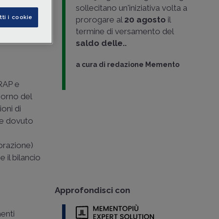
sollecitano un'iniziativa volta a
tti i cookie
prorogare al
20 agosto
il
termine di versamento del
saldo delle..
a cura di
redazione Memento
IRAP e
iorno del
oni di
are dovuto
iorazione)
 il bilancio
Approfondisci con
enti