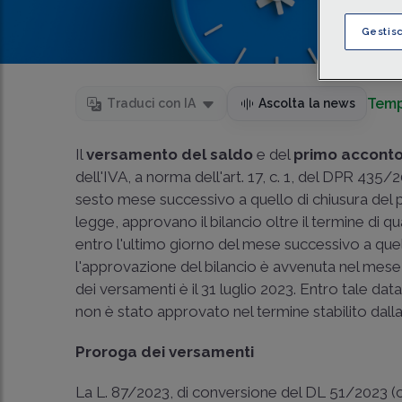
Gestis
Temp
Traduci con IA
Ascolta la news
Il
versamento del saldo
e del
primo accont
dell'IVA, a norma dell'art. 17, c. 1, del DPR 435
sesto mese successivo a quello di chiusura del p
legge, approvano il bilancio oltre il termine di 
entro l'ultimo giorno del mese successivo a que
l'approvazione del bilancio è avvenuta nel mese
dei versamenti è il 31 luglio 2023. Entro tale da
non è stato approvato nel termine stabilito dalla 
Proroga dei versamenti
La L. 87/2023, di conversione del DL 51/2023 (c