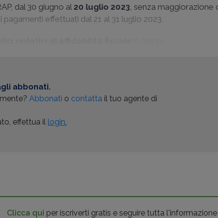
IRAP, dal 30 giugno al
20 luglio 2023
, senza maggiorazione c
i pagamenti effettuati dal 21 al 31 luglio 2023.
dici sintetici di affidabilità fiscale
o che p...
gli abbonati.
almente?
Abbonati
o
contatta
il tuo agente di
o, effettua il
login.
Clicca qui
per iscriverti gratis e seguire tutta l'informazione