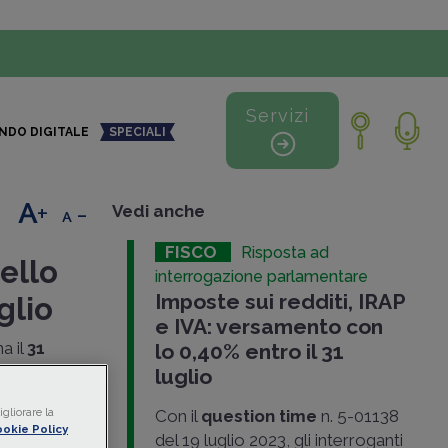
Servizi
NDO DIGITALE
SPECIALI
+
-
Vedi anche
FISCO
Risposta ad
ello
interrogazione parlamentare
Imposte sui redditi, IRAP
glio
e IVA: versamento con
a il
31
lo 0,40% entro il 31
imposte
luglio
gliorare la
Con il
question time
n. 5-01138
 tale data,
okie Policy
del 19 luglio 2023, gli interroganti