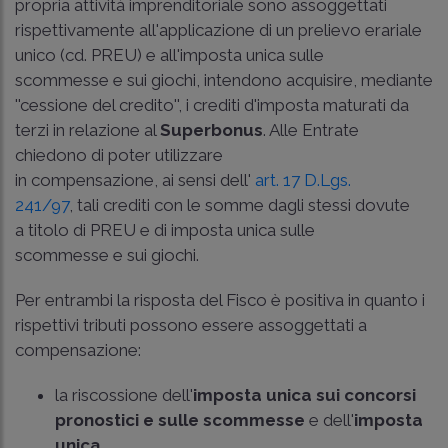
propria attività imprenditoriale sono assoggettati
rispettivamente all'applicazione di un prelievo erariale
unico (cd. PREU) e all'imposta unica sulle
scommesse e sui giochi, intendono acquisire, mediante
''cessione del credito'', i crediti d'imposta maturati da
terzi in relazione al
Superbonus
. Alle Entrate
chiedono di poter utilizzare
in compensazione, ai sensi dell'
art. 17 D.Lgs.
241/97
, tali crediti con le somme dagli stessi dovute
a titolo di PREU e di imposta unica sulle
scommesse e sui giochi.
Per entrambi la risposta del Fisco è positiva in quanto i
rispettivi tributi possono essere assoggettati a
compensazione:
la riscossione dell'
imposta unica sui concorsi
pronostici e sulle scommesse
e dell'
imposta
unica