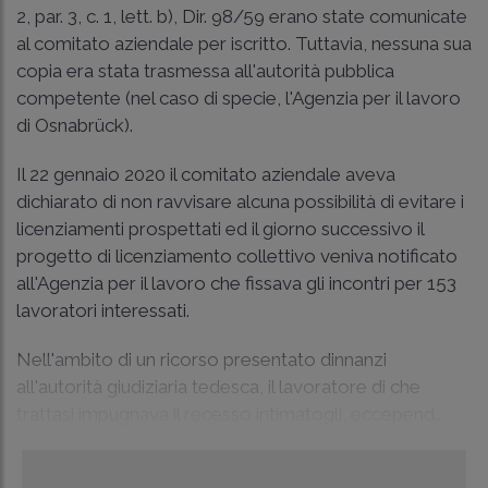
2, par. 3, c. 1, lett. b), Dir. 98/59 erano state comunicate
al comitato aziendale per iscritto. Tuttavia, nessuna sua
copia era stata trasmessa all'autorità pubblica
competente (nel caso di specie, l'Agenzia per il lavoro
di Osnabrück).
Il 22 gennaio 2020 il comitato aziendale aveva
dichiarato di non ravvisare alcuna possibilità di evitare i
licenziamenti prospettati ed il giorno successivo il
progetto di licenziamento collettivo veniva notificato
all'Agenzia per il lavoro che fissava gli incontri per 153
lavoratori interessati.
Nell'ambito di un ricorso presentato dinnanzi
all'autorità giudiziaria tedesca, il lavoratore di che
trattasi impugnava il recesso intimatogli, eccepend...