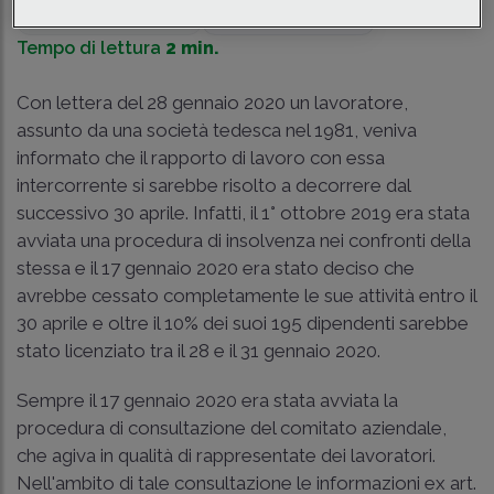
Traduci con IA
Ascolta la news
Tempo di lettura
2 min.
Con lettera del 28 gennaio 2020 un lavoratore,
assunto da una società tedesca nel 1981, veniva
informato che il rapporto di lavoro con essa
intercorrente si sarebbe risolto a decorrere dal
successivo 30 aprile. Infatti, il 1° ottobre 2019 era stata
avviata una procedura di insolvenza nei confronti della
stessa e il 17 gennaio 2020 era stato deciso che
avrebbe cessato completamente le sue attività entro il
30 aprile e oltre il 10% dei suoi 195 dipendenti sarebbe
stato licenziato tra il 28 e il 31 gennaio 2020.
Sempre il 17 gennaio 2020 era stata avviata la
procedura di consultazione del comitato aziendale,
che agiva in qualità di rappresentate dei lavoratori.
Nell'ambito di tale consultazione le informazioni ex art.