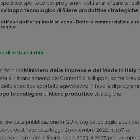
specifico sportello per programmi volti a rafforzare la resil
sviluppo tecnologico
di
filiere produttive strategiche
.
di
Maurizio Maraglino Misciagna
-
Dottore commercialista e re
legale
o di lettura
1 min.
sizioni del
Ministero delle Imprese e del Made in Italy
c
inate al rifinanziamento dei Contratti di sviluppo, come previs
 dello specifico sportello agevolativo in favore di programm
uppo tecnologico
di
filiere produttive
strategiche.
rtire dalla pubblicazione in GU n. 159 del 10 luglio 2023 de
sorse destinate dalla legge 29 dicembre 2022, n. 197, al
uppo per gli esercizi finanziari dal 2023 al 2027, per un impor