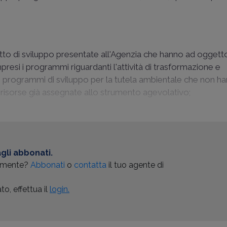
tto di sviluppo presentate all'Agenzia che hanno ad oggett
mpresi i programmi riguardanti l'attività di trasformazione e
o programmi di sviluppo per la tutela ambientale che non h
e risorse già assegnate allo strumento agevolativo;
gli abbonati.
almente?
Abbonati
o
contatta
il tuo agente di
o, effettua il
login.