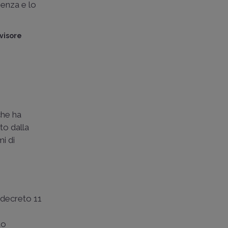
ienza e lo
visore
he ha
to dalla
i di
l decreto 11
to