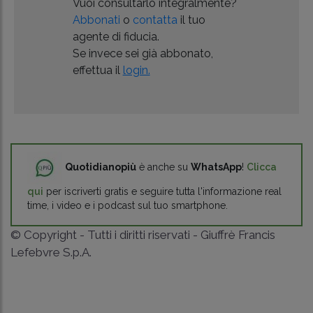
Vuoi consultarlo integralmente?
Abbonati
o
contatta
il tuo
agente di fiducia.
Se invece sei già abbonato,
effettua il
login.
Quotidianopiù
è anche su
WhatsApp
!
Clicca
qui
per iscriverti gratis e seguire tutta l'informazione real
time, i video e i podcast sul tuo smartphone.
© Copyright - Tutti i diritti riservati - Giuffrè Francis
Lefebvre S.p.A.