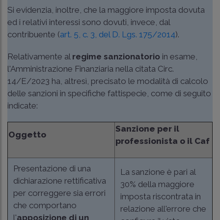
Si evidenzia, inoltre, che la maggiore imposta dovuta
ed i relativi interessi sono dovuti, invece, dal
contribuente (
art. 5, c. 3, del D. Lgs. 175/2014
).
Relativamente al
regime sanzionatorio
in esame,
l'Amministrazione Finanziaria nella citata
Circ.
14/E/2023
ha, altresì, precisato le modalità di calcolo
delle sanzioni in specifiche fattispecie, come di seguito
indicate:
Sanzione per il
Oggetto
professionista o il Caf
Presentazione di una
La sanzione è pari al
dichiarazione rettificativa
30% della maggiore
per correggere sia errori
imposta riscontrata in
che comportano
relazione all'errore che
l'
apposizione di un