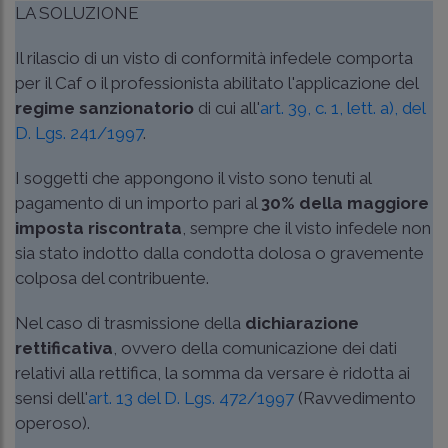
LA SOLUZIONE
Il rilascio di un visto di conformità infedele comporta
per il Caf o il professionista abilitato l'applicazione del
regime sanzionatorio
di cui all'
art. 39, c. 1, lett. a), del
D. Lgs. 241/1997
.
I soggetti che appongono il visto sono tenuti al
pagamento di un importo pari al
30% della maggiore
imposta riscontrata
, sempre che il visto infedele non
sia stato indotto dalla condotta dolosa o gravemente
colposa del contribuente.
Nel caso di trasmissione della
dichiarazione
rettificativa
, ovvero della comunicazione dei dati
relativi alla rettifica, la somma da versare è ridotta ai
sensi dell'
art. 13 del D. Lgs. 472/1997
(Ravvedimento
operoso).