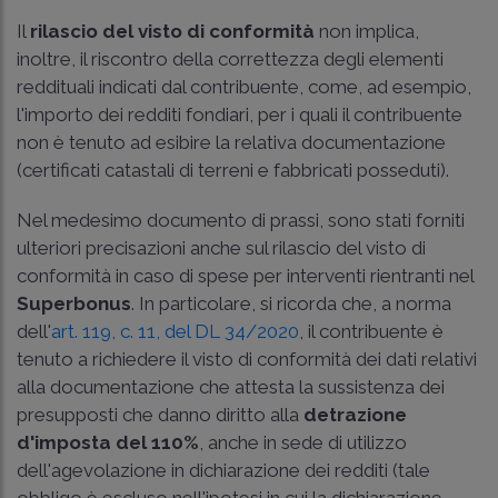
Il
rilascio del visto di conformità
non implica,
inoltre, il riscontro della correttezza degli elementi
reddituali indicati dal contribuente, come, ad esempio,
l'importo dei redditi fondiari, per i quali il contribuente
non è tenuto ad esibire la relativa documentazione
(certificati catastali di terreni e fabbricati posseduti).
Nel medesimo documento di prassi, sono stati forniti
ulteriori precisazioni anche sul rilascio del visto di
conformità in caso di spese per interventi rientranti nel
Superbonus
. In particolare, si ricorda che, a norma
dell'
art. 119, c. 11, del DL 34/2020
, il contribuente è
tenuto a richiedere il visto di conformità dei dati relativi
alla documentazione che attesta la sussistenza dei
presupposti che danno diritto alla
detrazione
d'imposta del 110%
, anche in sede di utilizzo
dell'agevolazione in dichiarazione dei redditi (tale
obbligo è escluso nell'ipotesi in cui la dichiarazione