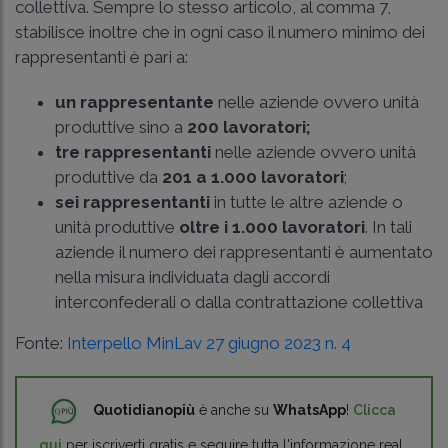
collettiva. Sempre lo stesso articolo, al comma 7,
stabilisce inoltre che in ogni caso il numero minimo dei
rappresentanti è pari a:
un rappresentante
nelle aziende ovvero unità
produttive sino a
200 lavoratori;
tre rappresentanti
nelle aziende ovvero unità
produttive da
201 a 1.000 lavoratori
;
sei rappresentanti
in tutte le altre aziende o
unità produttive
oltre i 1.000 lavoratori
. In tali
aziende il numero dei rappresentanti è aumentato
nella misura individuata dagli accordi
interconfederali o dalla contrattazione collettiva
Fonte:
Interpello MinLav 27 giugno 2023 n. 4
Quotidianopiù
è anche su
WhatsApp
!
Clicca
qui
per iscriverti gratis e seguire tutta l'informazione real