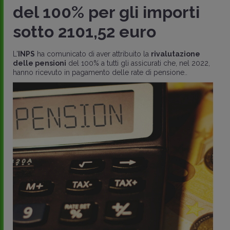
nuovo meccanismo di
perequazione delle
pensioni
,
La
Legge di Bilancio 2023
(Legge 197/2022) rivede il
meccanismo della
perequazione
per il biennio 2023-
2024, modificando le percentuali di rivalutazione e gli
scaglioni ..