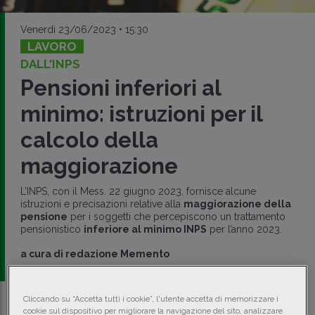
Venerdì 23/06/2023 • 15:30
LAVORO
DALL'INPS
Pensioni inferiori al
minimo: istruzioni per il
calcolo della
maggiorazione
L’INPS, con il Mess. 22 giugno 2023, fornisce alcune
istruzioni e precisazioni relative alla
maggiorazione della
pensione
per i soggetti che percepiscono un trattamento
pensionistico
inferiore al minimo INPS
per l’anno 2023.
a cura di
redazione Memento
Cliccando su “Accetta tutti i cookie”, l'utente accetta di memorizzare i
cookie sul dispositivo per migliorare la navigazione del sito, analizzare
Traduci con IA
Ascolta la news