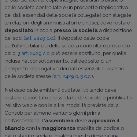
delle società controllate e un prospetto riepilogativo
dei dati essenziali delle società collegate) con allegate
le relazioni degli amministratori e sindaci, deve restare
depositato
in copia
presso la società
a disposizione
dei soci (
art. 2429 c.c.
). Il deposito delle copie
dell'ultimo bilancio delle società controllate prescritto
dal c. 3
art. 2429 c.c.
può essere sostituito, per quelle
incluse nel consolidamento, dal deposito di un
prospetto riepilogativo dei dati essenziali di bilancio
delle società stesse (
art. 2429 c. 3 c.c.
).
Nel caso delle emittenti quotate, il bilancio deve
restare depositato presso la sede sociale e pubblicato
nel sito web e con le altre modalità previste dalla
Consob per almeno ventuno giorni prima
dell'assemblea. L'
assemblea
deve
approvare il
bilancio
con la
maggioranza
stabilita dal codice o
dallo statuto sociale, qualora questo richieda una