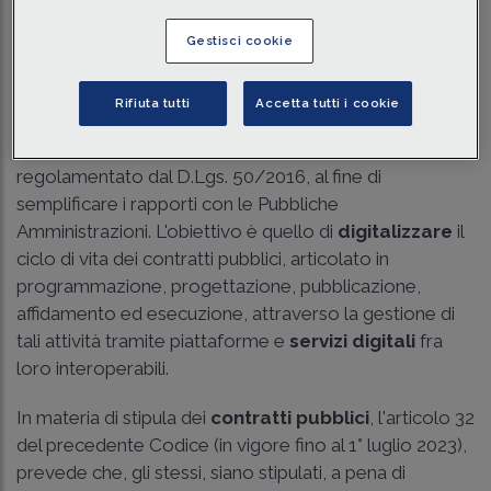
Traduci con IA
Ascolta la news
Gestisci cookie
Tempo di lettura
8 min.
Rifiuta tutti
Accetta tutti i cookie
Il nuovo Codice dei Contratti Pubblici, introdotto dal
D.Lgs. 36/2023, sostituisce il previgente codice
regolamentato dal D.Lgs. 50/2016, al fine di
semplificare i rapporti con le Pubbliche
Amministrazioni. L'obiettivo è quello di
digitalizzare
il
ciclo di vita dei contratti pubblici, articolato in
programmazione, progettazione, pubblicazione,
affidamento ed esecuzione, attraverso la gestione di
tali attività tramite piattaforme e
servizi digitali
fra
loro interoperabili.
In materia di stipula dei
contratti pubblici
, l'articolo 32
del precedente Codice (in vigore fino al 1° luglio 2023),
prevede che, gli stessi, siano stipulati, a pena di