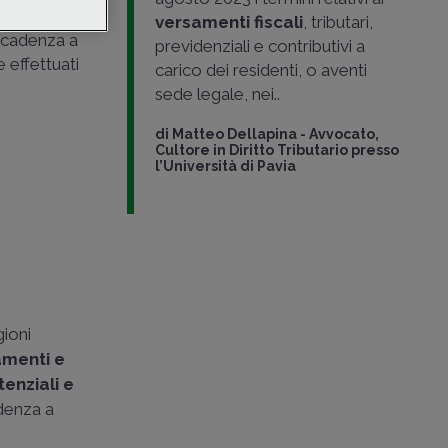
nti
versamenti fiscali
, tributari,
scadenza a
previdenziali e contributivi a
 effettuati
carico dei residenti, o aventi
sede legale, nei..
di
Matteo Dellapina
-
Avvocato,
Cultore in Diritto Tributario presso
l’Università di Pavia
gioni
amenti e
enziali e
adenza a