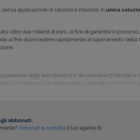
senza applicazione di sanzioni e interessi, in
unica soluzio
oltre due miliardi di euro, al fine di garantire il soccorso,
lpite al fine di procedere rapidamente al superamento della 
zione.
a sospensione degli adempimenti e dei versamenti tributari e c
no la residenza o la sede legale o operativa nei territori a
gli abbonati.
almente?
Abbonati
o
contatta
il tuo agente di