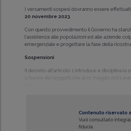
I versamenti sospesi dovranno essere effettuati, 
20 novembre 2023
.
Con questo provvedimento il Governo ha stanziato 
l'assistenza alle popolazioni ed alle aziende co
emergenziale e progettare la fase della ricostru
Sospensioni
Il decreto all'articolo 1 introduce e disciplina l
a favore dei soggetti che al 01 maggio 2023 aveva
indi...
Contenuto riservato a
Vuoi consultarlo integr
fiducia.