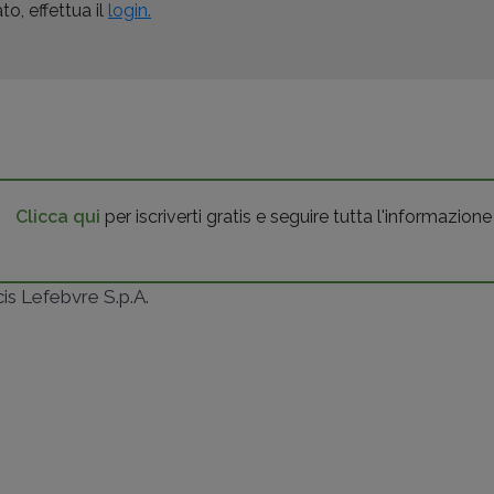
o, effettua il
login.
Clicca qui
per iscriverti gratis e seguire tutta l'informazione
ncis Lefebvre S.p.A.