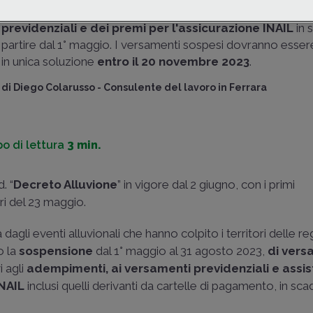
agosto 2023 dei termini per gli
adempimenti
e i
versame
previdenziali e dei premi per l'assicurazione INAIL
in 
partire dal 1° maggio. I versamenti sospesi dovranno essere
in unica soluzione
entro il 20 novembre 2023
.
di
Diego Colarusso
-
Consulente del lavoro in Ferrara
o di lettura
3 min.
. “
Decreto Alluvione
” in vigore dal 2 giugno, con i primi
ri del 23 maggio.
agli eventi alluvionali che hanno colpito i territori delle re
o la
sospensione
dal 1° maggio al 31 agosto 2023,
di vers
i agli
adempimenti, ai versamenti previdenziali e assist
INAIL
inclusi quelli derivanti da cartelle di pagamento, in sc