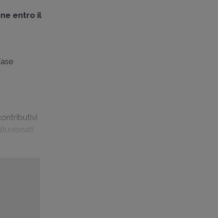
ne entro il
fase
ontributivi
lluvionati