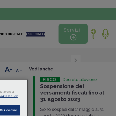
Servizi
NDO DIGITALE
SPECIALI
+
-
Vedi anche
FISCO
Decreto alluvione
ica
Sospensione dei
versamenti fiscali fino al
e
gliorare la
okie Policy
31 agosto 2023
Sono sospesi dal 1° maggio al 31
tti i cookie
gio al 31
agosto 2023 i termini relativi ai