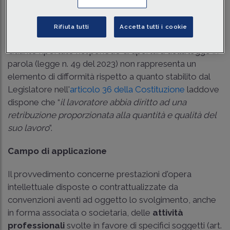
contenuti nei rispettivi decreti ministeriali (si pensi, ad
esempio, ad avvocati, professionisti iscritti agli ordini e
ai collegi, etc.).
Rifiuta tutti
Accetta tutti i cookie
Quanto riportato nel periodo di apertura della legge in
parola (legge n. 49 del 2023) non rappresenta un
elemento di difformità rispetto a quanto stabilito dal
Legislatore nell'
articolo 36 della Costituzione
laddove
dispone che “
il lavoratore abbia diritto ad una
retribuzione proporzionata alla quantità e qualità del
suo lavoro
”.
Campo di applicazione
Il provvedimento concerne prestazioni d'opera
intellettuale disposte o contrattualizzate da
convenzioni aventi ad oggetto lo svolgimento, anche
in forma associata o societaria, delle
attività
professionali
svolte in favore di specifici soggetti (art.