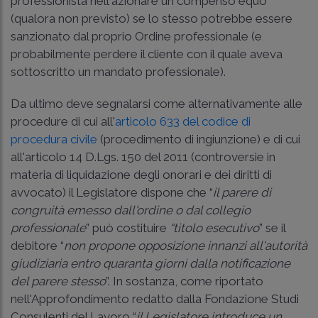
professionista nell'azionare un compenso equo
(qualora non previsto) se lo stesso potrebbe essere
sanzionato dal proprio Ordine professionale (e
probabilmente perdere il cliente con il quale aveva
sottoscritto un mandato professionale).
Da ultimo deve segnalarsi come alternativamente alle
procedure di cui all'
articolo 633 del codice di
procedura civile
(procedimento di ingiunzione) e di cui
all'
articolo 14 D.Lgs. 150 del 2011
(controversie in
materia di liquidazione degli onorari e dei diritti di
avvocato) il Legislatore dispone che “
il parere di
congruità emesso dall'ordine o dal collegio
professionale
” può costituire
“titolo esecutivo
” se il
debitore “
non propone opposizione innanzi all'autorità
giudiziaria entro quaranta giorni dalla notificazione
del parere stesso
”. In sostanza, come riportato
nell'Approfondimento redatto dalla Fondazione Studi
Consulenti del Lavoro “
il Legislatore introduce un