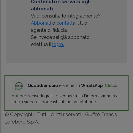
Contenuto riservato agli
abbonati.
Vuoi consultarlo integralmente?
Abbonati
o
contatta
il tuo
agente di fiducia.
Se invece sei già abbonato,
effettua il
login.
Quotidianopiù
è anche su
WhatsApp
!
Clicca
qui
per iscriverti gratis e seguire tutta l'informazione real
time, i video e i podcast sul tuo smartphone.
© Copyright - Tutti i diritti riservati - Giuffrè Francis
Lefebvre S.p.A.