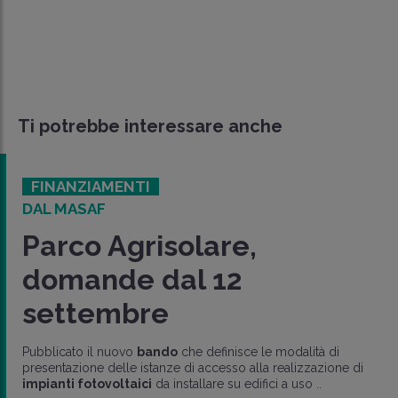
Ti potrebbe interessare anche
FINANZIAMENTI
DOMANDE DAL 12 SETTEMBRE 2023
Impianti fotovoltaici:
nuovo bando con olt
miliardo di euro
disponibili
ità di
zzazione di
o ..
È stato emanato il
nuovo Avviso
relativo al finan