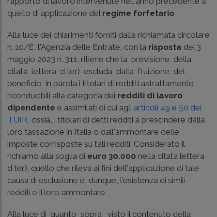
rapporto di lavoro intervenute nell'anno precedente a
quello di applicazione del
regime forfetario
.
Alla luce dei chiarimenti forniti dalla richiamata circolare
n. 10/E, l'Agenzia delle Entrate, con la
risposta
del 3
maggio 2023 n. 311, ritiene che la previsione della
citata lettera d­ ter) escluda dalla fruizione del
beneficio in parola i titolari di redditi astrattamente
riconducibili alla categoria dei
redditi di lavoro
dipendente
e assimilati di cui agli
articoli 49
e
50 del
TUIR
, ossia, i titolari di detti redditi a prescindere dalla
loro tassazione in Italia o dall'ammontare delle
imposte corrisposte su tali redditi. Considerato il
richiamo alla soglia di
euro 30.000
nella citata lettera
d ­ter), quello che rileva ai fini dell'applicazione di tale
causa di esclusione è, dunque, l'esistenza di simili
redditi e il loro ammontare.
Alla luce di quanto sopra, visto il contenuto della