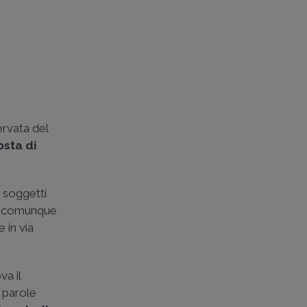
ervata del
osta di
i soggetti
 o comunque
 in via
va il
n parole