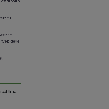
 controllo
verso i
possono
o web delle
el
 real time,