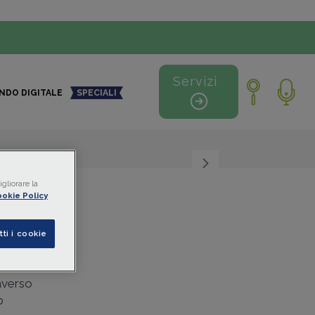
Servizi
NDO DIGITALE
SPECIALI
+
-
gliorare la
okie Policy
tti i cookie
raverso
b