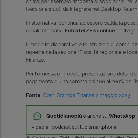
chiavi, per esempio “imposta di soggiorno” nella ca
(versione 1.1.0), da integrare nel Desktop Tele
In alternativa, continua ad essere valida la possi
canali telematici
Entratel/Fisconline
delll'Agen
Il modello dichiarativo e le istruzioni di compil
reperire nella sezione “Fiscalità regionale e lo
Finanze.
Per l'omessa o infedele presentazione della dich
pagamento di una somma dal 100 al 200% dell'
Fonte
:
Com. Stampa Finanze 2 maggio 2023
Quotidianopiù
è anche su
WhatsApp
!
i video e i podcast sul tuo smartphone.