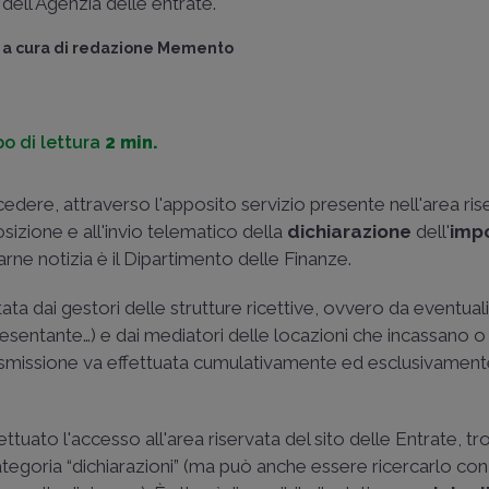
dell'Agenzia delle entrate.
a cura di
redazione Memento
o di lettura
2 min.
edere, attraverso l'apposito servizio presente nell'area ris
osizione e all'invio telematico della
dichiarazione
dell'
imp
arne notizia è il Dipartimento delle Finanze.
ata dai gestori delle strutture ricettive, ovvero da eventual
presentante…) e dai mediatori delle locazioni che incassano
missione va effettuata cumulativamente ed esclusivamente
ettuato l'accesso all'area riservata del sito delle Entrate, tro
 categoria “dichiarazioni” (ma può anche essere ricercarlo co