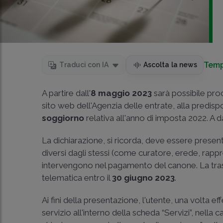
Temp
Traduci con IA
Ascolta la news
A partire dall'
8 maggio 2023
sarà possibile proc
sito web dell'Agenzia delle entrate, alla predisp
soggiorno
relativa all'anno di imposta 2022. A d
La dichiarazione, si ricorda, deve essere present
diversi dagli stessi (come curatore, erede, rap
intervengono nel pagamento del canone. La tras
telematica entro il
30 giugno 2023
.
Ai fini della presentazione, l'utente, una volta eff
servizio all'interno della scheda “Servizi”, nella