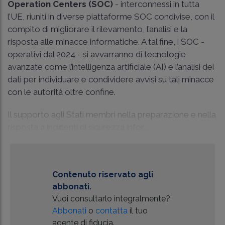
Operation Centers
(SOC)
- interconnessi in tutta
l’UE, riuniti in diverse piattaforme SOC condivise, con il
compito di migliorare il rilevamento, l’analisi e la
risposta alle minacce informatiche. A tal fine, i SOC -
operativi dal 2024 - si avvarranno di tecnologie
avanzate come l’intelligenza artificiale (AI) e l’analisi dei
dati per individuare e condividere avvisi su tali minacce
con le autorità oltre confine.
Il supporto agli Stati membri nella preparazione e nella
risposta a incidenti di sicurezza infor...
Contenuto riservato agli
abbonati.
Vuoi consultarlo integralmente?
Abbonati
o
contatta
il tuo
agente di fiducia.