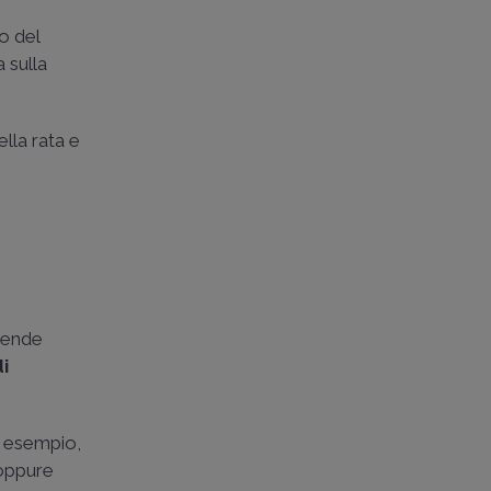
o del
 sulla
lla rata e
ntende
i
er esempio,
 oppure