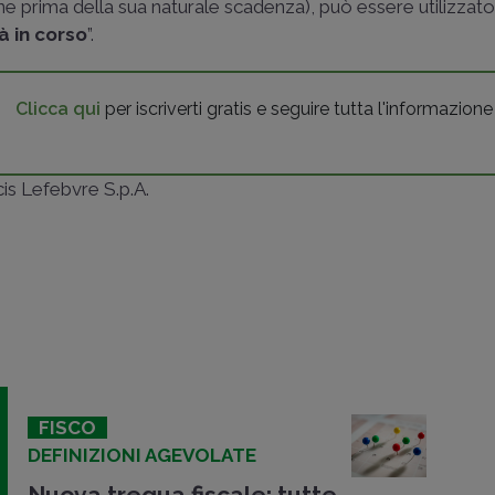
e prima della sua naturale scadenza), può essere utilizzato i
à in corso
”.
Clicca qui
per iscriverti gratis e seguire tutta l'informazione
ncis Lefebvre S.p.A.
FISCO
DEFINIZIONI AGEVOLATE
Nuova tregua fiscale: tutte