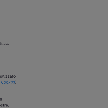
lizza:
omatizzato
R 600/73
)
si
estre.