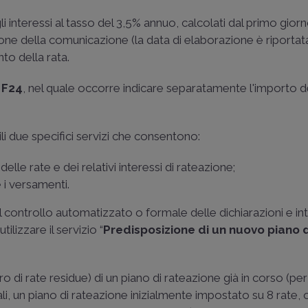
i interessi al tasso del 3,5% annuo, calcolati dal primo giorn
e della comunicazione (la data di elaborazione è riportata
to della rata.
 F24
, nel quale occorre indicare separatamente l'importo de
ili due specifici servizi che consentono:
delle rate e dei relativi interessi di rateazione;
 i versamenti.
l controllo automatizzato o formale delle dichiarazioni e i
lizzare il servizio “
Predisposizione di un nuovo piano d
ro di rate residue) di un piano di rateazione già in corso (p
li, un piano di rateazione inizialmente impostato su 8 rate,