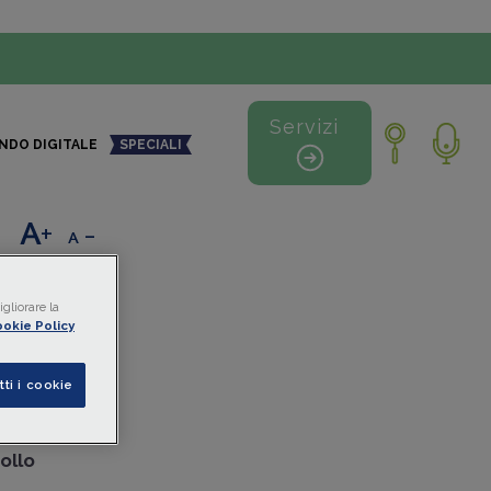
Servizi
NDO DIGITALE
SPECIALI
+
-
gliorare la
okie Policy
tti i cookie
nente le
delle somme
ollo
.