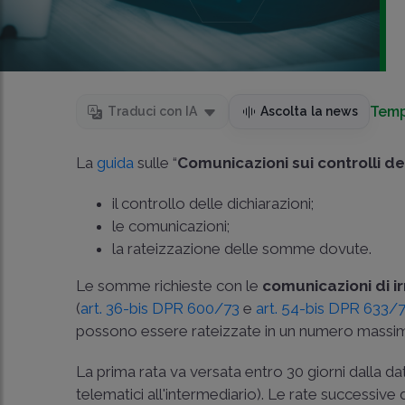
Temp
Traduci con IA
Ascolta la news
La
guida
sulle “
Comunicazioni sui controlli de
il controllo delle dichiarazioni;
le comunicazioni;
la rateizzazione delle somme dovute.
Le somme richieste con le
comunicazioni di i
(
art. 36-bis DPR 600/73
e
art. 54-bis DPR 633/
possono essere rateizzate in un numero massi
La prima rata va versata entro 30 giorni dalla da
telematici all'intermediario). Le rate successive