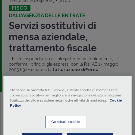
Mercoledì 26/04/2023 • 06:00
FISCO
DALL’AGENZIA DELLE ENTRATE
Servizi sostitutivi di
mensa aziendale,
trattamento fiscale
Il Fisco, rispondendo all'interpello di un contribuente,
conferma i principi già espressi con la Ris. AE 17 maggio
2005 63/E e apre alla
fatturazione differita
.
a cura di
redazione Memento
Cliccando su “Accetta tutti i cookie”, l'utente accetta di memorizzare i
cookie sul dispositivo per migliorare la navigazione del sito, analizzare
l'utilizzo del sito e assistere nelle nostre attività di marketing.
Cookie
Traduci con IA
Ascolta la news
Policy
Tempo di lettura
3 min.
Gestisci cookie
In sede di risposta a interpello, l'Agenzia delle Entrate