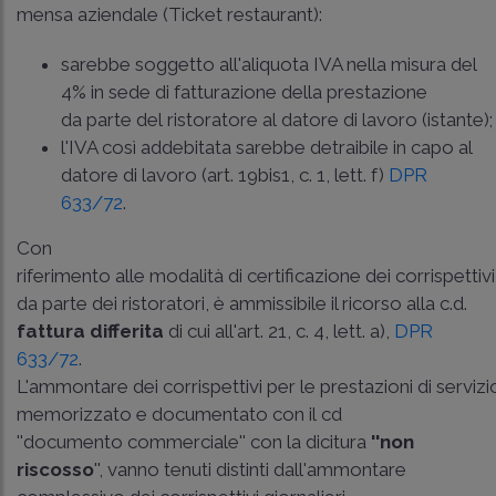
mensa aziendale (Ticket restaurant):
sarebbe soggetto all'aliquota IVA nella misura del
4% in sede di fatturazione della prestazione
da parte del ristoratore al datore di lavoro (istante);
l'IVA così addebitata sarebbe detraibile in capo al
datore di lavoro (art. 19­bis1, c. 1, lett. f)
DPR
633/72
.
Con
riferimento alle modalità di certificazione dei corrispettivi
da parte dei ristoratori, è ammissibile il ricorso alla c.d.
fattura differita
di cui all'art. 21, c. 4, lett. a),
DPR
633/72
.
L'ammontare dei corrispettivi per le prestazioni di servizi
memorizzato e documentato con il cd
''documento commerciale'' con la dicitura
''non
riscosso
'', vanno tenuti distinti dall'ammontare