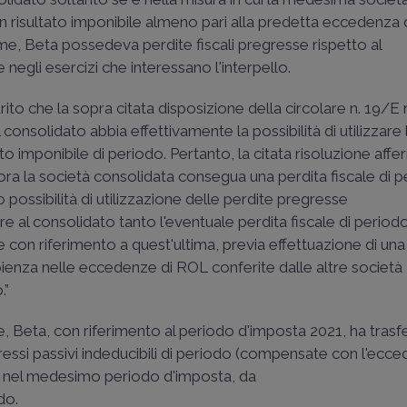
n risultato imponibile almeno pari alla predetta eccedenza d
esame, Beta possedeva perdite fiscali pregresse rispetto al
 negli esercizi che interessano l'interpello.
arito che la sopra citata disposizione della circolare n. 19/E
 consolidato abbia effettivamente la possibilità di utilizzare
to imponibile di periodo. Pertanto, la citata risoluzione aff
lora la società consolidata consegua una perdita fiscale di 
 possibilità di utilizzazione delle perdite pregresse
re al consolidato tanto l'eventuale perdita fiscale di period
te con riferimento a quest'ultima, previa effettuazione di una
apienza nelle eccedenze di ROL conferite dalle altre società
.”
ne, Beta, con riferimento al periodo d'imposta 2021, ha trasfe
ressi passivi indeducibili di periodo (compensate con l'ecce
e, nel medesimo periodo d'imposta, da
do.