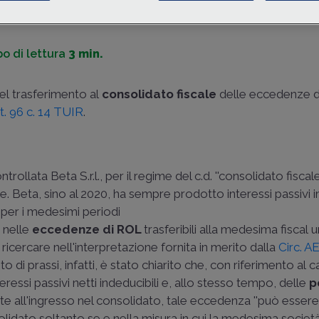
o di lettura
3 min.
el trasferimento al
consolidato fiscale
delle eccedenze d
rt. 96 c. 14 TUIR
.
trollata Beta S.r.l., per il regime del c.d. ''consolidato fiscale
te. Beta, sino al 2020, ha sempre prodotto interessi passivi i
 per i medesimi periodi
 nelle
eccedenze di ROL
trasferibili alla medesima fiscal u
cercare nell'interpretazione fornita in merito dalla
Circ. A
di prassi, infatti, è stato chiarito che, con riferimento al ca
ressi passivi netti indeducibili e, allo stesso tempo, delle
p
te all'ingresso nel consolidato, tale eccedenza ''può essere
idato soltanto se e nella misura in cui la medesima societ