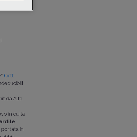
i
''
(artt.
ndeducibili
nit da Alfa.
E
so in cui la
erdite
 portata in
à abbia