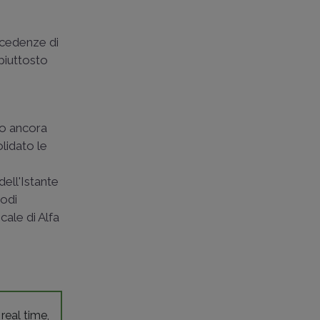
ccedenze di
 piuttosto
ano ancora
olidato le
dell'Istante
iodi
cale di Alfa
 real time,