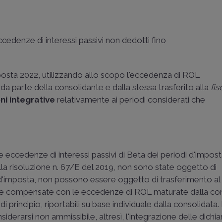
ccedenze di interessi passivi non dedotti fino
posta 2022, utilizzando allo scopo l'eccedenza di ROL
a parte della consolidante e dalla stessa trasferito alla
fis
ni
integrative
relativamente ai periodi considerati che
le eccedenze di interessi passivi di Beta dei periodi d'impos
lla
risoluzione n. 67/E del 2019
, non sono state oggetto di
i d'imposta, non possono essere oggetto di trasferimento al
2 (e compensate con le eccedenze di ROL maturate dalla co
 principio, riportabili su base individuale dalla consolidata.
siderarsi non ammissibile, altresì, l'integrazione delle dichia