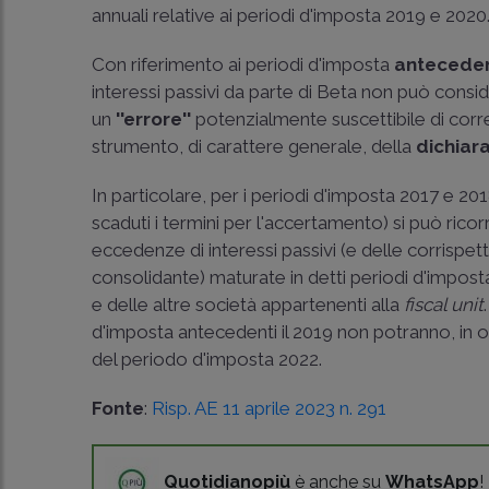
annuali relative ai periodi d'imposta 2019 e 2020
Con riferimento ai periodi d'imposta
antecedent
interessi passivi da parte di Beta non può consid
un
''errore''
potenzialmente suscettibile di corr
strumento, di carattere generale, della
dichiar
In particolare, per i periodi d'imposta 2017 e 201
scaduti i termini per l'accertamento) si può ricorr
eccedenze di interessi passivi (e delle corrispe
consolidante) maturate in detti periodi d'imposta.
e delle altre società appartenenti alla
fiscal unit
d'imposta antecedenti il 2019 non potranno, in o
del periodo d'imposta 2022.
Fonte
:
Risp. AE 11 aprile 2023 n. 291
Quotidianopiù
è anche su
WhatsApp
!