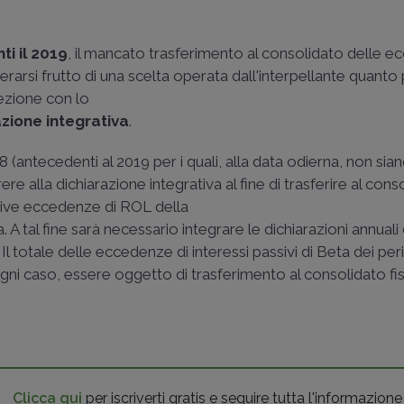
.
i il 2019
, il mancato trasferimento al consolidato delle e
erarsi frutto di una scelta operata dall'interpellante quanto
ezione con lo
azione integrativa
.
8 (antecedenti al 2019 per i quali, alla data odierna, non si
ere alla dichiarazione integrativa al fine di trasferire al cons
ttive eccedenze di ROL della
 A tal fine sarà necessario integrare le dichiarazioni annuali 
. Il totale delle eccedenze di interessi passivi di Beta dei per
gni caso, essere oggetto di trasferimento al consolidato fis
Clicca qui
per iscriverti gratis e seguire tutta l'informazione