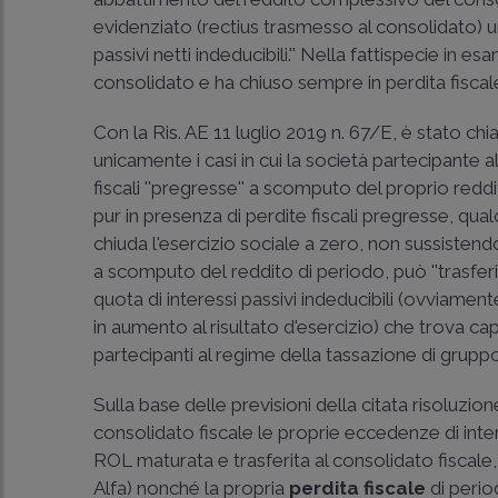
evidenziato (rectius trasmesso al consolidato) u
passivi netti indeducibili.'' Nella fattispecie in 
consolidato e ha chiuso sempre in perdita fiscale
Con la
Ris. AE 11 luglio 2019 n. 67/E
, è stato chi
unicamente i casi in cui la società partecipante al
fiscali ''pregresse'' a scomputo del proprio reddi
pur in presenza di perdite fiscali pregresse, qua
chiuda l'esercizio sociale a zero, non sussistendo
a scomputo del reddito di periodo, può ''trasferi
quota di interessi passivi indeducibili (ovviamen
in aumento al risultato d'esercizio) che trova c
partecipanti al regime della tassazione di gruppo
Sulla base delle previsioni della citata risoluzio
consolidato fiscale le proprie eccedenze di inte
ROL maturata e trasferita al consolidato fiscal
Alfa) nonché la propria
perdita fiscale
di perio