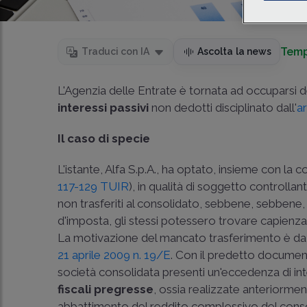
Temp
Traduci con IA
Ascolta la news
L'Agenzia delle Entrate è tornata ad occuparsi d
interessi passivi
non dedotti disciplinato dall'
a
Il caso di specie
L'istante, Alfa S.p.A., ha optato, insieme con la con
117-­129 TUIR
), in qualità di soggetto controllan
non trasferiti al consolidato, sebbene, sebbene,
d'imposta, gli stessi potessero trovare capienza
La motivazione del mancato trasferimento è da ri
21 aprile 2009 n. 19/E
. Con il predetto documento 
società consolidata presenti un'eccedenza di inte
fiscali pregresse
, ossia realizzate anteriormen
abbattimento del reddito complessivo del consol