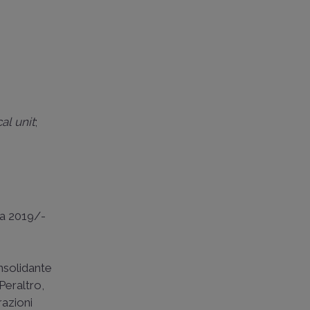
cal unit
;
ta 2019/­
nsolidante
 Peraltro,
razioni