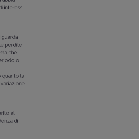
i interessi
 riguarda
 le perdite
erma che,
periodo o
o quanto la
 variazione
rito al
denza di