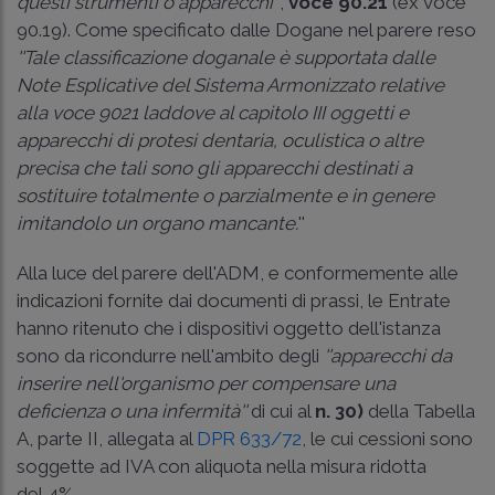
questi strumenti o apparecchi''
,
voce 90.21
(ex voce
90.19). Come specificato dalle Dogane nel parere reso
''Tale classificazione doganale è supportata dalle
Note Esplicative del Sistema Armonizzato relative
alla voce 9021 laddove al capitolo III oggetti e
apparecchi di protesi dentaria, oculistica o altre
precisa che tali sono gli apparecchi destinati a
sostituire totalmente o parzialmente e in genere
imitandolo un organo mancante.
''
Alla luce del parere dell'ADM, e conformemente alle
indicazioni fornite dai documenti di prassi, le Entrate
hanno ritenuto che i dispositivi oggetto dell'istanza
sono da ricondurre nell'ambito degli
''apparecchi da
inserire nell'organismo per compensare una
deficienza o una infermità''
di cui al
n. 30)
della Tabella
A, parte II, allegata al
DPR 633/72
, le cui cessioni sono
soggette ad IVA con aliquota nella misura ridotta
del 4%.