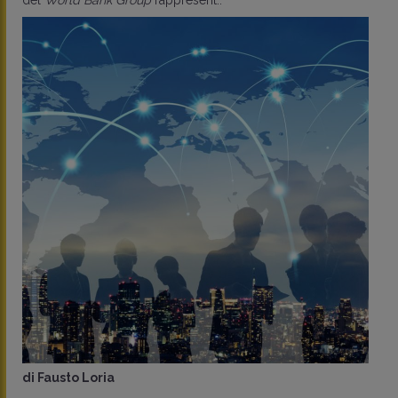
del
World Bank Group
rappresent..
di
Fausto Loria