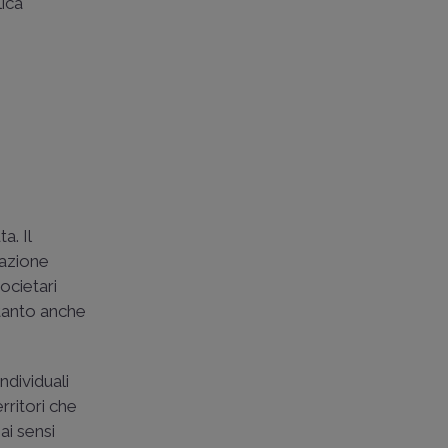
lica
a. Il
ipazione
societari
rtanto anche
individuali
rritori che
i sensi