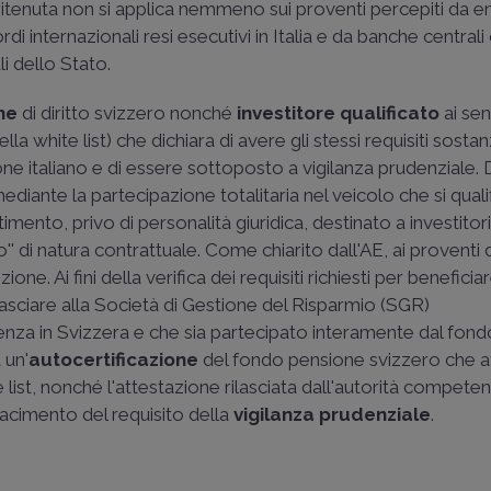
 ritenuta non si applica nemmeno sui proventi percepiti da e
rdi internazionali resi esecutivi in Italia e da banche centrali
i dello Stato.
ne
di diritto svizzero nonché
investitore qualificato
ai sen
a white list) che dichiara di avere gli stessi requisiti sostanz
one italiano e di essere sottoposto a vigilanza prudenziale.
ante la partecipazione totalitaria nel veicolo che si qualific
ento, privo di personalità giuridica, destinato a investitori 
' di natura contrattuale. Come chiarito dall'AE, ai proventi di
one. Ai fini della verifica dei requisiti richiesti per beneficia
lasciare alla Società di Gestione del Risparmio (SGR)
denza in Svizzera e che sia partecipato interamente dal fon
 un'
autocertificazione
del fondo pensione svizzero che at
list, nonché l'attestazione rilasciata dall'autorità competen
sfacimento del requisito della
vigilanza prudenziale
.