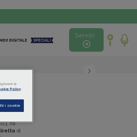
Servizi
NDO DIGITALE
SPECIALI
+
-
gliorare la
okie Policy
ondo
tti i cookie
enuta
2023, ha
iretta
di