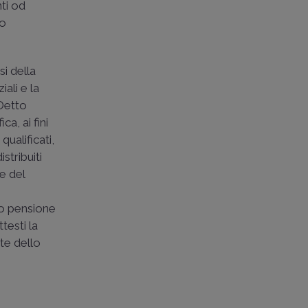
nti od
 o
si della
iali e la
 Detto
a, ai fini
qualificati,
stribuiti
re del
do pensione
testi la
te dello