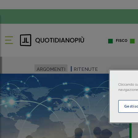
FISCO
ARGOMENTI
RITENUTE
Cliccando su
navigazione 
Gestis