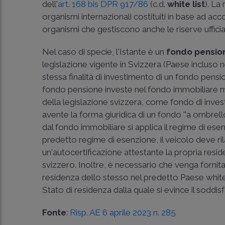
dell'
art. 168 ­bis DPR 917/86
(c.d.
white list
). La
organismi internazionali costituiti in base ad acco
organismi che gestiscono anche le riserve ufficial
Nel caso di specie, l'Istante è un
fondo pensio
legislazione vigente in Svizzera (Paese incluso nell
stessa finalità di investimento di un fondo pensi
fondo pensione investe nel fondo immobiliare medi
della legislazione svizzera, come fondo di investim
avente la forma giuridica di un fondo ''a ombrello'
dal fondo immobiliare si applica il regime di esenzi
predetto regime di esenzione, il veicolo deve ri
un'autocertificazione attestante la propria resi
svizzero. Inoltre, è necessario che venga fornita
residenza dello stesso nel predetto Paese white 
Stato di residenza dalla quale si evince il soddi
Fonte
:
Risp. AE 6 aprile 2023 n. 285