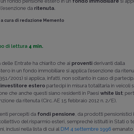
un fondo pensione estero in un
fondo immobiliare
si app
l'esenzione da
ritenuta
.
a cura di
redazione Memento
o di lettura
4 min.
a delle Entrate ha chiarito che ai
proventi
derivanti dalla
ero in un fondo immobiliare si applica l'esenzione da ritenut
L 351/2001
) si applica, infatti, non soltanto in caso di partec
'
investitore estero
partecipi in misura totalitaria in veicoli 
one che anche questi siano residenti in Paesi
white list
; pe
enzione da ritenuta (
Circ. AE 15 febbraio 2012 n. 2/E
).
enti percepiti da
fondi pensione
, da prodotti pensionistici 
ettivo del risparmio esteri, sempreché istituiti in Stati o te
nclusi nella lista di cui al
DM 4 settembre 1996
emanato a