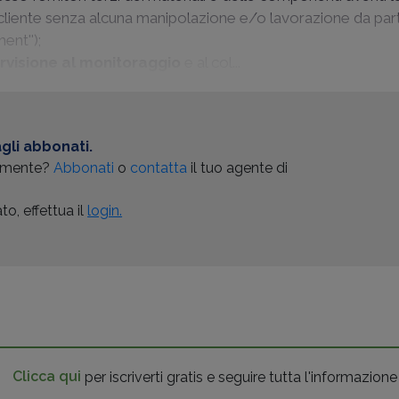
 al cliente senza alcuna manipolazione e/o lavorazione da par
ent'');
ervisione al monitoraggio
e al col...
gli abbonati.
almente?
Abbonati
o
contatta
il tuo agente di
o, effettua il
login.
Clicca qui
per iscriverti gratis e seguire tutta l'informazione