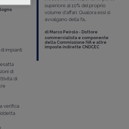
superiore al 10% del proprio
ologna
volume d'affari. Qualora essi si
avvalgano della fa..
di
Marco Peirolo
-
Dottore
commercialista e componente
della Commissione IVA e altre
imposte indirette CNDCEC
di impianti
i
'esatta
sioni di
tività di
tre
a verifica
siddetta
e