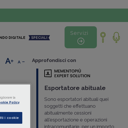
Servizi
NDO DIGITALE
SPECIALI
+
-
Approfondisci con
Esportatore abituale
gliorare la
Sono esportatori abituali quei
lare o
okie Policy
soggetti che effettuano
 633/1972,
abitualmente cessioni
ra e nome
tti i cookie
all'esportazione e operazioni
ome
intracomunitarie, per un importo