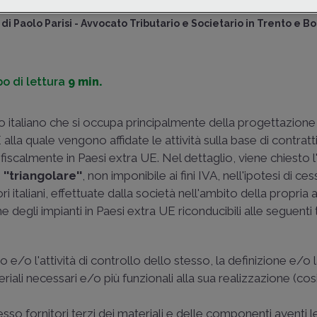
di
Paolo Parisi
-
Avvocato Tributario e Societario in Trento e B
o di lettura
9 min.
tto italiano che si occupa principalmente della progettazione 
E alla quale vengono affidate le attività sulla base di contratt
 fiscalmente in Paesi extra UE. Nel dettaglio, viene chiesto l
''triangolare''
, non imponibile ai fini IVA, nell'ipotesi di ces
italiani, effettuate dalla società nell'ambito della propria at
ne degli impianti in Paesi extra UE riconducibili alle seguenti 
e/o l'attività di controllo dello stesso, la definizione e/o l
eriali necessari e/o più funzionali alla sua realizzazione (co
sso fornitori terzi dei materiali e delle componenti aventi l