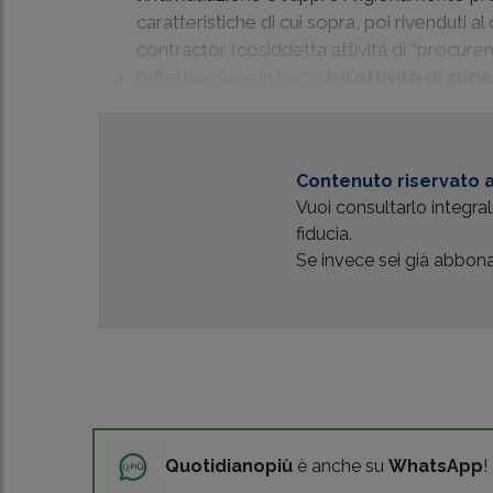
caratteristiche di cui sopra, poi rivenduti
contractor (cosiddetta attività di ''procurem
l'effettuazione in loco dell'
attività di sup
Contenuto riservato a
Vuoi consultarlo integr
fiducia.
Se invece sei già abbonat
Quotidianopiù
è anche su
WhatsApp
!