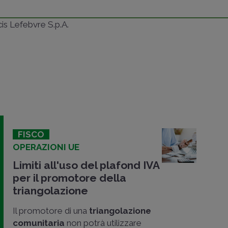
ncis Lefebvre S.p.A.
FISCO
OPERAZIONI UE
Limiti all'uso del plafond IVA
per il promotore della
triangolazione
Il promotore di una
triangolazione
comunitaria
non potrà utilizzare