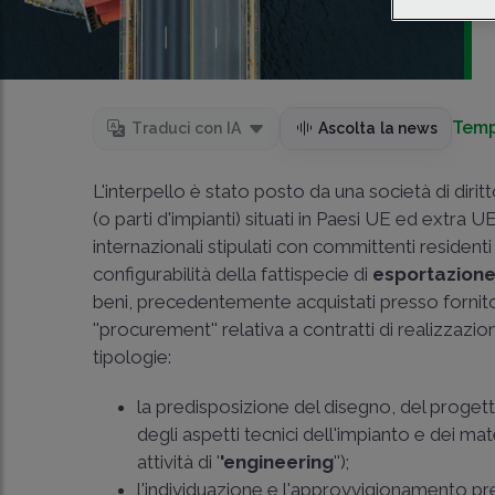
Temp
Traduci con IA
Ascolta la news
L'interpello è stato posto da una società di diri
(o parti d'impianti) situati in Paesi UE ed extra U
internazionali stipulati con committenti residenti
configurabilità della fattispecie di
esportazione 
beni, precedentemente acquistati presso fornitori 
''procurement'' relativa a contratti di realizzazio
tipologie:
la predisposizione del disegno, del progetto 
degli aspetti tecnici dell'impianto e dei mat
attività di '
'engineering
'');
l'individuazione e l'approvvigionamento pre