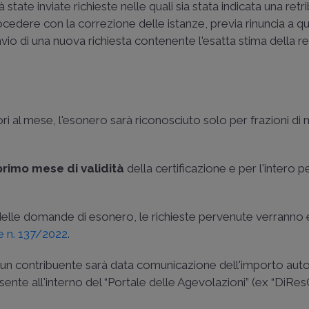
state inviate richieste nelle quali sia stata indicata una ret
cedere con la correzione delle istanze, previa rinuncia a qu
invio di una nuova richiesta contenente l'esatta stima della r
iori al mese, l'esonero sarà riconosciuto solo per frazioni di
primo mese di validità
della certificazione e per l'intero p
delle domande di esonero, le richieste pervenute verranno
e n. 137/2022
.
ascun contribuente sarà data comunicazione dell'importo aut
sente all'interno del “Portale delle Agevolazioni” (ex “DiRes