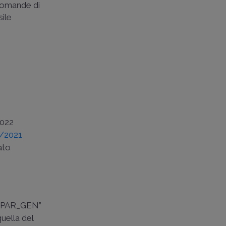
domande di
sile
2022
2/2021
ato
o “PAR_GEN”
quella del