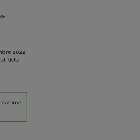
ese
embre 2022
,
iti della
 real time,