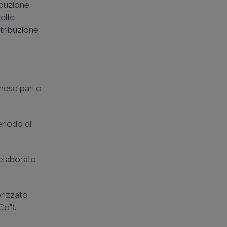
ribuzione
elle
etribuzione
 mese pari o
eriodo di
 elaborate
orizzato
Co”).