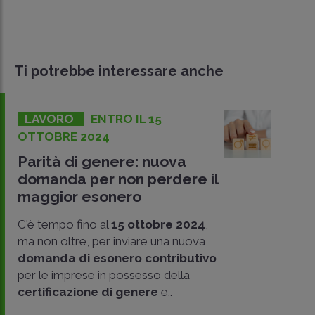
Ti potrebbe interessare anche
LAVORO
ENTRO IL 15
OTTOBRE 2024
Parità di genere: nuova
domanda per non perdere il
maggior esonero
C'è tempo fino al
15 ottobre 2024
,
ma non oltre, per inviare una nuova
domanda di esonero contributivo
per le imprese in possesso della
CONDIVIDI
certificazione di genere
e..
SU