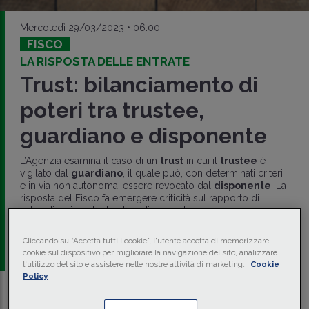
Mercoledì 29/03/2023 • 06:00
FISCO
LA RISPOSTA DELLE ENTRATE
Trust: bilanciamento di
poteri tra trustee,
guardiano e disponente
L’Agenzia esamina il caso di un
trust
in cui il
trustee
è
vigilato dal
guardiano
, il quale può, con determinati criteri
e in via non autonoma, essere revocato dal
disponente
. La
risposta del Fisco fa emergere criticità sul rapporto di
subordinazione tra trustee, disponente e guardiano.
di
Carlo Bertoncello
-
Dottore Commercialista e
Cliccando su “Accetta tutti i cookie”, l'utente accetta di memorizzare i
Partner Bertoncello BPA
cookie sul dispositivo per migliorare la navigazione del sito, analizzare
l'utilizzo del sito e assistere nelle nostre attività di marketing.
Cookie
Policy
Traduci con IA
Ascolta la news