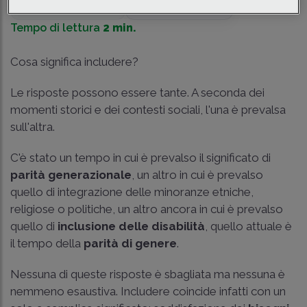
Traduci con IA
Ascolta la news
Tempo di lettura
2 min.
Cosa significa includere?
Le risposte possono essere tante. A seconda dei
momenti storici e dei contesti sociali, l'una è prevalsa
sull'altra.
C'è stato un tempo in cui è prevalso il significato di
parità generazionale
, un altro in cui è prevalso
quello di integrazione delle minoranze etniche,
religiose o politiche, un altro ancora in cui è prevalso
quello di
inclusione delle disabilità
, quello attuale è
il tempo della
parità di genere
.
Nessuna di queste risposte è sbagliata ma nessuna è
nemmeno esaustiva. Includere coincide infatti con un