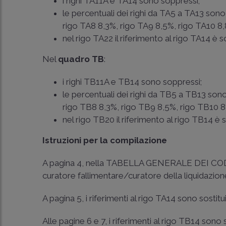
i righi TA11A e TA14 sono soppressi;
le percentuali dei righi da TA5 a TA13 sono
rigo TA8 8,3%, rigo TA9 8,5%, rigo TA10 8,
nel rigo TA22 il riferimento al rigo TA14 è 
Nel
quadro TB
:
i righi TB11A e TB14 sono soppressi;
le percentuali dei righi da TB5 a TB13 sono
rigo TB8 8,3%, rigo TB9 8,5%, rigo TB10 8
nel rigo TB20 il riferimento al rigo TB14 è 
Istruzioni per la compilazione
A pagina 4, nella TABELLA GENERALE DEI CODICI
curatore fallimentare/curatore della liquidazione
A pagina 5, i riferimenti al rigo TA14 sono sostitu
Alle pagine 6 e 7, i riferimenti al rigo TB14 sono 