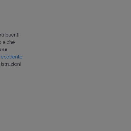
ntribuenti
o e che
one
.
precedente
istruzioni