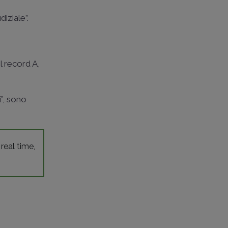
iziale”.
l record A,
”, sono
 real time,