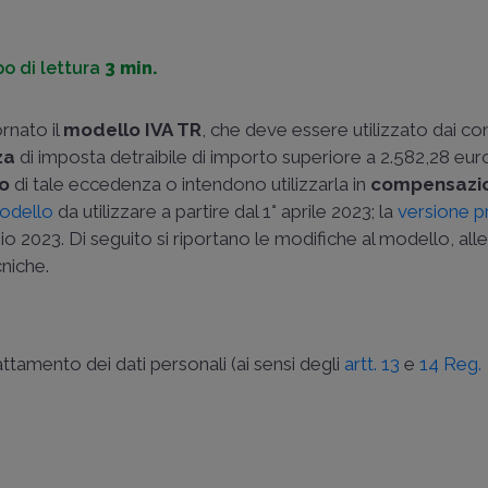
o di lettura
3 min.
rnato il
modello IVA TR
, che deve essere utilizzato dai co
za
di imposta detraibile di importo superiore a 2.582,28 eur
so
di tale eccedenza o intendono utilizzarla in
compensazi
odello
da utilizzare a partire dal 1° aprile 2023; la
versione 
 2023. Di seguito si riportano le modifiche al modello, alle 
cniche.
trattamento dei dati personali (ai sensi degli
artt. 13
e
14 Reg.