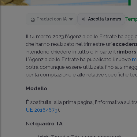
Temp
Traduci con IA
Ascolta la news
Il 14 marzo 2023 l’Agenzia delle Entrate ha aggio
che hanno realizzato nel trimestre un’
ecceden
intendono chiedere in tutto o in parte il
rimbor
L'Agenzia delle Entrate ha pubblicato il nuovo
m
potrà comunque essere utilizzata fino al 2 maggio
per la compilazione e alle relative specifiche te
Modello
É sostituita, alla prima pagina, l’informativa sul 
UE 2016/679
).
Nel
quadro TA
: