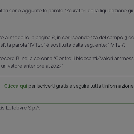
tari sono aggiunte le parole “/curatori della liquidazione giud
te al modello, a pagina 8, in corrispondenza del campo 3 de
”, la parola “IVT20” è sostituita dalla seguente: “IVT23”.
record B, nella colonna “Controlli bloccanti/Valori ammessi
un valore anteriore al 2023”.
Clicca qui
per iscriverti gratis e seguire tutta l'informazione
ncis Lefebvre S.p.A.