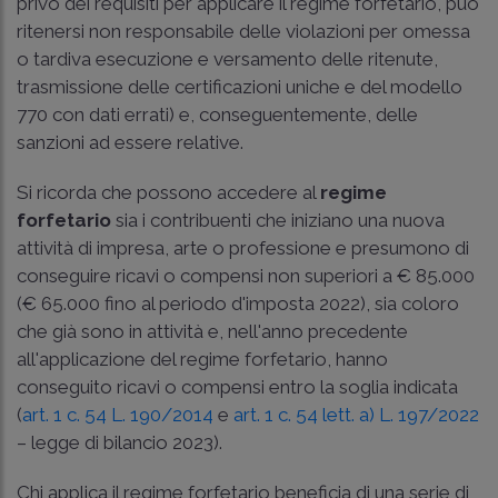
privo dei requisiti per applicare il regime forfetario, può
ritenersi non responsabile delle violazioni per omessa
o tardiva esecuzione e versamento delle ritenute,
trasmissione delle certificazioni uniche e del modello
770 con dati errati) e, conseguentemente, delle
sanzioni ad essere relative.
Si ricorda che possono accedere al
regime
forfetario
sia i contribuenti che iniziano una nuova
attività di impresa, arte o professione e presumono di
conseguire ricavi o compensi non superiori a € 85.000
(€ 65.000 fino al periodo d'imposta 2022), sia coloro
che già sono in attività e, nell'anno precedente
all'applicazione del regime forfetario, hanno
conseguito ricavi o compensi entro la soglia indicata
(
art. 1 c. 54 L. 190/2014
e
art. 1 c. 54 lett. a) L. 197/2022
– legge di bilancio 2023).
Chi applica il regime forfetario beneficia di una serie di