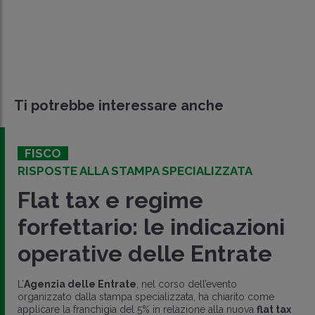
Ti potrebbe interessare anche
LAVORO
MPA SPECIALIZZATA
INVIO ENTRO IL 31 
regime
Certificazi
 le indicazioni
2022: come 
elle Entrate
compensi de
, nel corso dell’evento
Entro il 31 ottobre i lavo
pecializzata, ha chiarito come
con l'invio della
Certifica
 5% in relazione alla nuova
flat tax
previste
nuove voci e cod