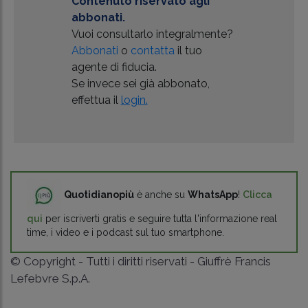
Contenuto riservato agli
abbonati.
Vuoi consultarlo integralmente?
Abbonati
o
contatta
il tuo
agente di fiducia.
Se invece sei già abbonato,
effettua il
login.
Quotidianopiù
è anche su
WhatsApp
!
Clicca
qui
per iscriverti gratis e seguire tutta l'informazione real
time, i video e i podcast sul tuo smartphone.
© Copyright - Tutti i diritti riservati - Giuffrè Francis
Lefebvre S.p.A.