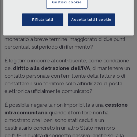
Tempo di lettura
8 min.
Gestisci cookie
Gli interessi liquidati in caso di ritardo nei
rimborsi
Rifiuta tutti
Accetta tutti i cookie
rispettano i requisiti di proporzionalità se non coprono
la soglia prevista per gli interessi di credito sul mercato
monetario a breve termine, maggiorato di due punti
percentuali sul periodo di riferimento?
È legittimo imporre al contribuente, come condizione
del
diritto alla detrazione dell‘IVA
, di mantenere un
contatto personale con l'emittente della fattura o di
contattare il suo fornitore solo all‘indirizzo di posta
elettronica ufficialmente comunicato?
È possibile negare la non imponibilità a una
cessione
intracomunitaria
quando il fornitore non ha
dimostrato che i beni sono stati ceduti a un
destinatario concreto in un altro Stato membro
dell'UE in qualità di soggetto passivo, anche se, alla