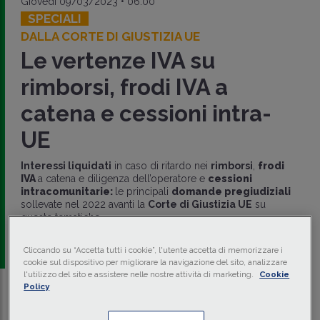
Giovedì 09/03/2023 • 06:00
SPECIALI
DALLA CORTE DI GIUSTIZIA UE
Le vertenze IVA su
rimborsi, frodi IVA a
catena e cessioni intra-
UE
Interessi liquidati
in caso di ritardo nei
rimborsi
,
frodi
IVA
a catena e diligenza dell’operatore e
cessioni
intracomunitarie:
le principali
domande pregiudiziali
sollevate nel 2022 avanti la
Corte di Giustizia UE
su
queste tematiche.
di
Renato Portale
-
Dottore commercialista in Lecco
Cliccando su “Accetta tutti i cookie”, l'utente accetta di memorizzare i
cookie sul dispositivo per migliorare la navigazione del sito, analizzare
l'utilizzo del sito e assistere nelle nostre attività di marketing.
Cookie
Policy
Traduci con IA
Ascolta la news