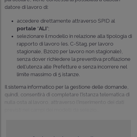
datore di lavoro di:
accedere direttamente attraverso SPID al
portale
“
ALI
”;
selezionare il modello in relazione alla tipologia di
rapporto di lavoro (es. C-Stag. per lavoro
stagionale, B2020 per lavoro non stagionale),
senza dover richiedere la preventiva profilazione
dell'utenza alle Prefetture e senza incorrere nel
limite massimo di 5 istanze.
Il sistema informatico per la gestione delle domande,
quindi, consentirà di completare l'istanza telematica di
nulla osta al lavoro, attraverso l'inserimento dei dati
previsti nei campi dei modelli da selezio...