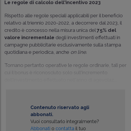
Le regole di calcolo dell'incentivo 2023
Rispetto alle regole speciali applicabili per il beneficio
relativo al triennio 2020-2022, a decorrere dal 2023, il
credito è concesso nella misura unica del
75% del
valore incrementale
degli investimenti effettuati in
campagne pubblicitarie esclusivamente sulla stampa
quotidiana e periodica, anche
on line
.
Tornano pertanto operative le regole ordinarie, tali per
cui il bonus è riconosciuto solo sull'incremento
dell'investimento effettuato nell'anno di agevolaz...
Contenuto riservato agli
abbonati.
Vuoi consultarlo integralmente?
Abbonati
o
contatta
il tuo