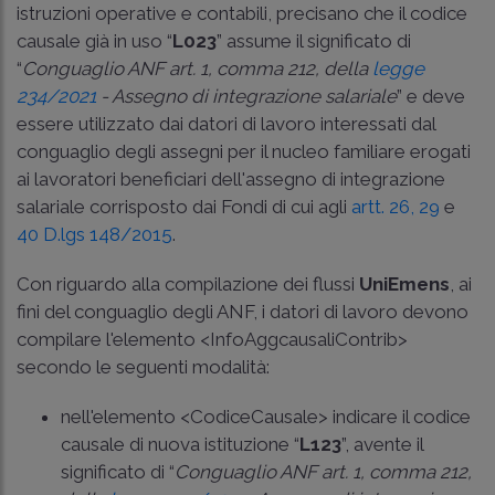
istruzioni operative e contabili, precisano che il codice
causale già in uso “
L023
” assume il significato di
“
Conguaglio ANF art. 1, comma 212, della
legge
234/2021
- Assegno di integrazione salariale
” e deve
essere utilizzato dai datori di lavoro interessati dal
conguaglio degli assegni per il nucleo familiare erogati
ai lavoratori beneficiari dell'assegno di integrazione
salariale corrisposto dai Fondi di cui agli
artt. 26,
29
e
40 D.lgs 148/2015
.
Con riguardo alla compilazione dei flussi
UniEmens
, ai
fini del conguaglio degli ANF, i datori di lavoro devono
compilare l'elemento <InfoAggcausaliContrib>
secondo le seguenti modalità:
nell'elemento <CodiceCausale> indicare il codice
causale di nuova istituzione “
L123
”, avente il
significato di “
Conguaglio ANF art. 1, comma 212,