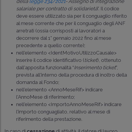
della
legge 234/2021
- Assegno di integrazione
salariale per contratto di solidarietà
”. Il codice
deve essere utilizzato sia per il conguaglio riferito
al mese corrente che per il conguaglio degli ANF
arretrati (ossia corrisposti ai lavoratori a
decorrere dal 1° gennaio 2022 fino al mese
precedente a quello corrente);
nell'elemento <IdentMotivoUtilizzoCausale>
inserire il codice identificativo (
ticket
), ottenuto
dall'apposita funzionalità “
Inserimento ticket
”,
prevista all'interno della procedura di inoltro della
domanda al Fondo;
nell'elemento <AnnoMeseRif> indicare
l'AnnoMese di riferimento;
nell'elemento <ImportoAnnoMeseRif> indicare
l'importo conguagliato, relativo al mese di
riferimento della prestazione.
In caso di
cessazione
di attività, il datore di lavoro