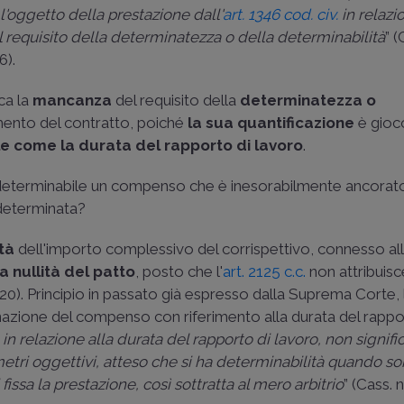
r l'oggetto della prestazione dall'
art. 1346 cod. civ.
in relazi
 il requisito della determinatezza o della determinabilità
” (
6).
ca la
mancanza
del requisito della
determinatezza o
mento del contratto, poiché
la sua quantificazione
è gioc
le come la durata del rapporto di lavoro
.
o determinabile un compenso che è inesorabilmente ancorato
ndeterminata?
tà
dell'importo complessivo del corrispettivo, connesso al
 nullità del patto
, posto che l'
art. 2125 c.c.
non attribuisc
20). Principio in passato già espresso dalla Suprema Corte, 
inazione del compenso con riferimento alla durata del rapp
 in relazione alla durata del rapporto di lavoro, non signific
tri oggettivi, atteso che si ha determinabilità quando son
 fissa la prestazione, così sottratta al mero arbitrio
” (
Cass. n