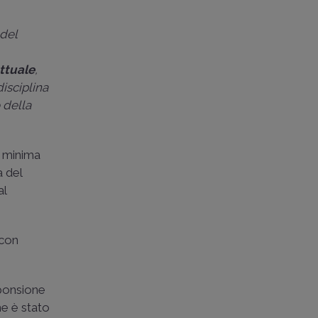
 del
attuale
,
disciplina
 della
a minima
a del
al
 con
sponsione
he è stato