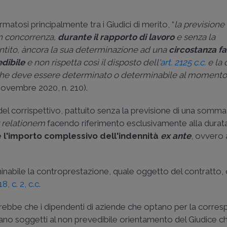
ormatosi principalmente tra i Giudici di merito, “
la previsione
on concorrenza,
durante il rapporto di lavoro
e senza la
antito, àncora la sua determinazione ad una
circostanza f
edibile
e non rispetta così il disposto dell'
art. 2125 c.c.
e la 
 che deve essere determinato o determinabile al momento
7 novembre 2020, n. 210
).
del corrispettivo, pattuito senza la previsione di una somm
 relationem
facendo riferimento esclusivamente alla durat
 l'importo complessivo dell'indennità
ex ante
, ovvero 
minabile la controprestazione, quale oggetto del contratto,
18, c. 2, c.c.
erebbe che i dipendenti di aziende che optano per la corre
siano soggetti al non prevedibile orientamento del Giudice c