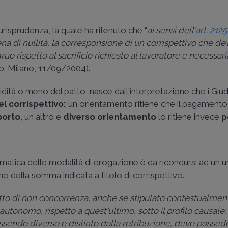
urisprudenza, la quale ha ritenuto che “
ai sensi dell'
art. 2125
a di nullità, la corresponsione di un corrispettivo che de
uo rispetto al sacrificio richiesto al lavoratore e necessa
rib. Milano, 11/09/2004).
lidità o meno del patto, nasce dall'interpretazione che i Giud
 corrispettivo:
un orientamento ritiene che il pagament
porto
, un altro e
diverso orientamento
lo ritiene invece
p
ematica delle modalità di erogazione è da ricondursi ad un u
della somma indicata a titolo di corrispettivo.
atto di non concorrenza, anche se stipulato contestualmen
utonomo, rispetto a quest'ultimo, sotto il profilo causale;
 essendo diverso e distinto dalla retribuzione, deve possed