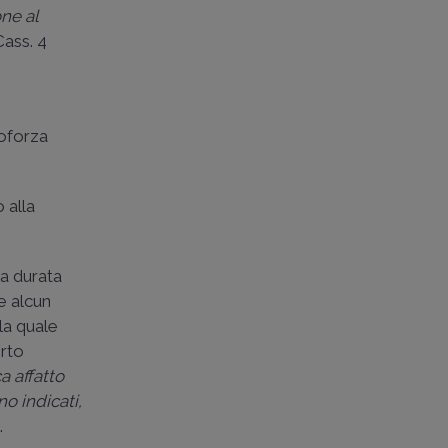
one al
Cass. 4
oforza
 alla
la durata
e alcun
la quale
orto
a affatto
o indicati,
.