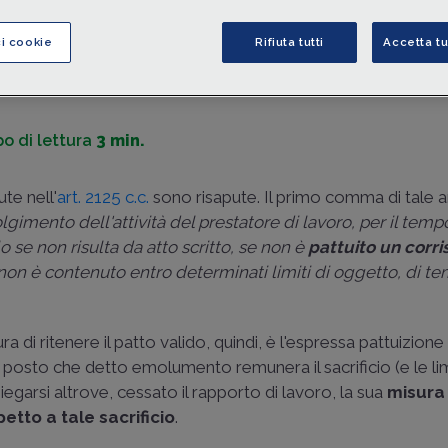
decisioni dei Giudici al riguardo, con un consiglio operativo.
ci cookie
Rifiuta tutti
Accetta tu
di
Andrea Colombo
-
Avvocato in Milano
o di lettura
3 min.
te nell'
art. 2125 c.c.
sono risapute. Il primo comma di tale a
svolgimento dell'attività del prestatore di lavoro, per il temp
o se non risulta da atto scritto, se non è
pattuito un corri
 non è contenuto entro determinati limiti di oggetto, di t
di ritenere il patto valido, quindi, è l'espressa pattuizione 
: posto che detto emolumento remunera il sacrificio (e le lim
garsi altrove, cessato il rapporto di lavoro, la sua
misura
tto a tale sacrificio
.