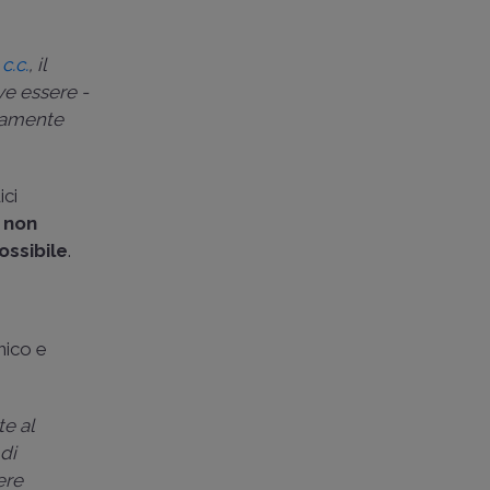
 c.c.
, il
ve essere -
riamente
ici
o
non
ossibile
.
nico e
te al
 di
ere