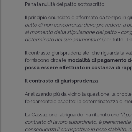
Pena la nullità del patto sottoscritto.
Il principio enunciato è affermato da tempo in gi
patto di non concorrenza deve prevedere, a pen
al momento della stipulazione del patto - congr
determinato nel suo ammontare
” (per tutte, T
Il contrasto giurisprudenziale, che riguarda la va
forniscono circa le
modalità di pagamento del
possa essere effettuato in costanza di rap
Il contrasto di giurisprudenza
Analizzando più da vicino la questione, la probl
fondamentale aspetto: la determinatezza o meno 
La Cassazione, al riguardo, ha ritenuto che “
il p
contratto di lavoro subordinato, è pienamente a
conseguenza il corrispettivo in esso stabilito,