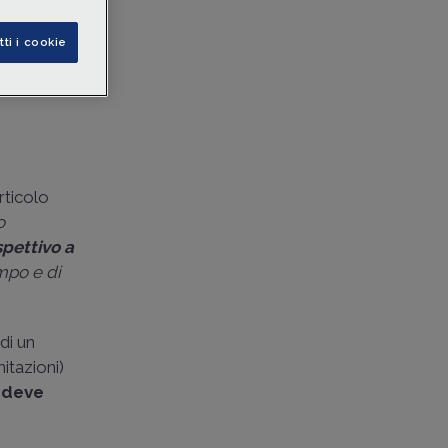
tti i cookie
rticolo
o
spettivo a
empo e di
di un
itazioni)
 deve