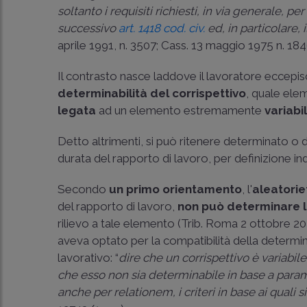
soltanto i requisiti richiesti, in via generale, pe
successivo
art. 1418 cod. civ.
ed, in particolare,
aprile 1991, n. 3507
; Cass. 13 maggio 1975 n. 184
Il contrasto nasce laddove il lavoratore eccepis
determinabilità del corrispettivo
, quale ele
legata
ad un elemento estremamente
variabi
Detto altrimenti, si può ritenere determinato 
durata del rapporto di lavoro, per definizione i
Secondo
un primo orientamento
, l'
aleatorie
del rapporto di lavoro,
non può determinare la
rilievo a tale elemento (Trib. Roma 2 ottobre 20
aveva optato per la compatibilità della determ
lavorativo: “
dire che un corrispettivo è variabile
che esso non sia determinabile in base a parame
anche per relationem, i criteri in base ai quali si