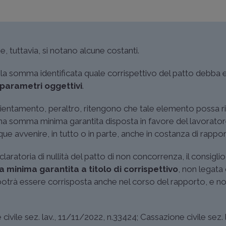
e, tuttavia, si notano alcune costanti.
e la somma identificata quale corrispettivo del patto debba 
 parametri oggettivi
.
orientamento, peraltro, ritengono che tale elemento possa ri
una somma minima garantita disposta in favore del lavorator
avvenire, in tutto o in parte, anche in costanza di rappor
claratoria di nullità del patto di non concorrenza, il consigli
minima garantita a titolo di corrispettivo
, non legata 
potrà essere corrisposta anche nel corso del rapporto, e n
civile sez. lav., 11/11/2022, n.33424
;
Cassazione civile sez. l