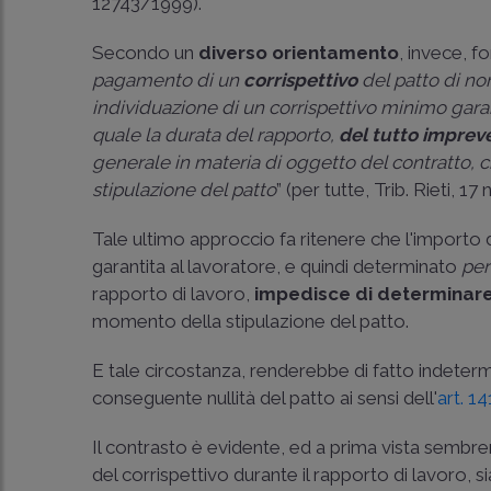
12743/1999
).
Secondo un
diverso orientamento
, invece, f
pagamento di un
corrispettivo
del patto di n
individuazione di un corrispettivo minimo gar
quale la durata del rapporto,
del tutto imprev
generale in materia di oggetto del contratto,
stipulazione del patto
” (per tutte,
Trib. Rieti, 1
Tale ultimo approccio fa ritenere che l'importo 
garantita al lavoratore, e quindi determinato
per
rapporto di lavoro,
impedisce di determinare
momento della stipulazione del patto.
E tale circostanza, renderebbe di fatto indeter
conseguente nullità del patto ai sensi dell'
art. 14
Il contrasto è evidente, ed a prima vista sembr
del corrispettivo durante il rapporto di lavoro, 