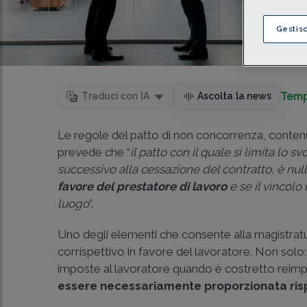
Gestis
Temp
Traduci con IA
Ascolta la news
Le regole del patto di non concorrenza, contenu
prevede che “
il patto con il quale si limita lo 
successivo alla cessazione del contratto, è null
favore del prestatore di lavoro
e se il vincolo
luogo
”.
Uno degli elementi che consente alla magistratura 
corrispettivo in favore del lavoratore. Non solo
imposte al lavoratore quando è costretto reimpie
essere necessariamente proporzionata rispe