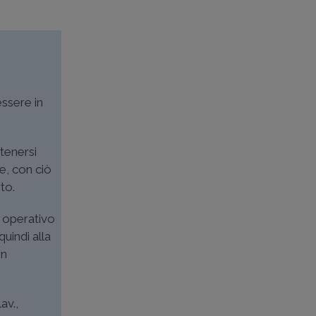
essere in
tenersi
e, con ciò
to.
o operativo
quindi alla
on
av.,