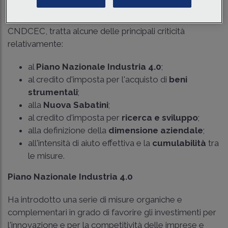
Il
documento di ricerca
, pubblicato da FNC e
CNDCEC, tratta alcune delle principali criticità
relativamente:
al
Piano Nazionale Industria 4.0
;
al credito d'imposta per l'acquisto di
beni
strumentali
;
alla
Nuova Sabatini
;
al credito d'imposta per
ricerca e sviluppo
;
alla definizione della
dimensione aziendale
;
all'intensità di aiuto effettiva e la
cumulabilità
tra
le misure.
Piano Nazionale Industria 4.0
Ha introdotto una serie di misure organiche e
complementari in grado di favorire gli investimenti per
l'innovazione e per la competitività delle imprese e