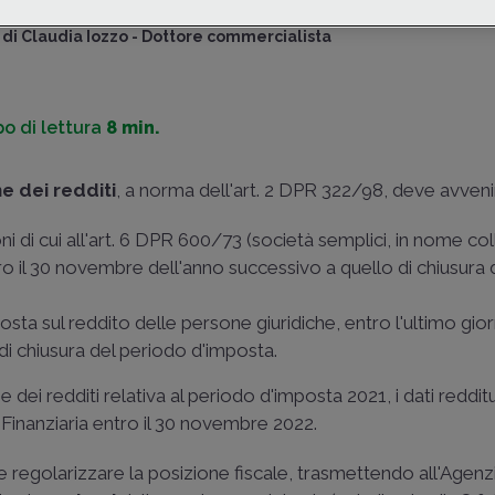
di
Claudia Iozzo
-
Dottore commercialista
o di lettura
8 min.
e dei redditi
, a norma dell'art. 2 DPR 322/98, deve avveni
i di cui all'art. 6 DPR 600/73 (società semplici, in nome coll
 il 30 novembre dell'anno successivo a quello di chiusura 
osta sul reddito delle persone giuridiche, entro l'ultimo gio
i chiusura del periodo d'imposta.
dei redditi relativa al periodo d'imposta 2021, i dati redditu
Finanziaria entro il 30 novembre 2022.
e regolarizzare la posizione fiscale, trasmettendo all'Agenz