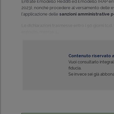
Entrate il modello Redditi ed il modello IRAP ent
2023), nonché procedere al versamento delle ev
l'applicazione delle
sanzioni amministrative pe
Le dichiarazioni trasmesse entro i 90 giorni (c.d.
esposto, mentre, l...
Contenuto riservato a
Vuoi consultarlo integr
fiducia.
Se invece sei già abbonat