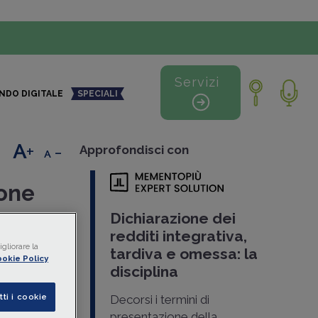
Servizi
NDO DIGITALE
SPECIALI
+
-
Approfondisci con
ione
Dichiarazione dei
redditi integrativa,
ello
gliorare la
tardiva e omessa: la
okie Policy
ntribuenti
disciplina
l’obbligo
ione di
tti i cookie
Decorsi i termini di
presentazione della