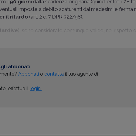
ro i
90 giorni
dalla scadenza originaria (quindi entro il 28 f
entuali imposte a debito scaturenti dai medesimi e ferma
r il ritardo
(art. 2 c. 7 DPR 322/98).
tardive
), sono considerate comunque valide, nel rispetto d
gli abbonati.
almente?
Abbonati
o
contatta
il tuo agente di
o, effettua il
login.