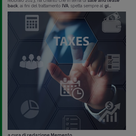
febbraio 2023, ha chiarito che in tema di
sale and lease
back
, ai fini del trattamento
IVA
, spetta sempre al
gi..
a cura di
redazione Memento