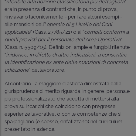
“
riferibile alla nozione classificatoria più dettagliata
”
era in presenza di contratti che, in punto di prova,
rinviavano laconicamente - per fare alcuni esempi -
alle mansioni dell'”
operaio di 5 Livello del Ccnl
applicabile
” (Cass. 27785/21) o ai “
compiti conformi a
quelli previsti per il personale dell'Area Operativa
”
(
Cass. n. 5509/15
). Definizioni ampie e fungibili ritenute
“
inidonee, in difetto di altre indicazioni, a consentire
la identificazione ex ante delle mansioni di concreta
adibizione
” del lavoratore.
Al contrario, la maggiore elasticità dimostrata dalla
giurisprudenza di merito riguarda, in genere, personale
più professionalizzato che accetta di mettersi alla
prova su incarichi che coincidono con pregresse
esperienze lavorative, o con le competenze che si
sparpagliano (e spesso, enfatizzano) nel curriculum
presentato in azienda.