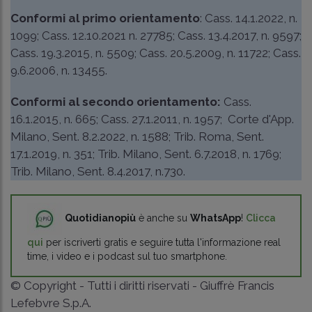
Conformi al primo orientamento
:
Cass. 14.1.2022, n.
1099
; Cass. 12.10.2021 n. 27785;
Cass. 13.4.2017, n. 9597
;
Cass. 19.3.2015, n. 5509
;
Cass. 20.5.2009, n. 11722
;
Cass.
9.6.2006, n. 13455
.
Conformi al secondo orientamento:
Cass.
16.1.2015, n. 665
;
Cass. 27.1.2011, n. 1957
; Corte d'App.
Milano, Sent. 8.2.2022, n. 1588;
Trib. Roma, Sent.
17.1.2019, n. 351
; Trib. Milano, Sent. 6.7.2018, n. 1769;
Trib. Milano, Sent. 8.4.2017, n.730
.
Quotidianopiù
è anche su
WhatsApp
!
Clicca
qui
per iscriverti gratis e seguire tutta l'informazione real
time, i video e i podcast sul tuo smartphone.
© Copyright - Tutti i diritti riservati - Giuffrè Francis
Lefebvre S.p.A.