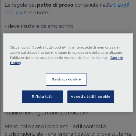
Le regole del
patto di prova
contenute nell'
art. 2096
cod. civ.
sono note:
- deve risultare da atto scritto
- obbliga le parti del contratto a consentire (per
l'imprenditore) e ad effettuare (per il lavoratore)
Cliccando su “Accetta tutti i cookie”, l'utente accetta di memorizzare i
cookie sul dispositivo per migliorare la navigazione del sito, analizzare
l'esperimento che forma oggetto della prova
l'utilizzo del sito e assistere nelle nostre attività di marketing.
Cookie
Policy
- facoltizza entrambe le parti a recedere dal contratto,
senza obbligo di preavviso o d'indennità, durante la sua
Gestisci cookie
esecuzione.
Il termine massimo di durata di sei mesi è indicato
Rifiuta tutti
Accetta tutti i cookie
altrove (nel r.d.l. n. 1825 del 1924), ed è in genere
ribadito nei singoli contratti collettivi.
Meno noto sono i problemi - ed il contrasto
giurisprudenziale - che origina il patto di prova sul tema