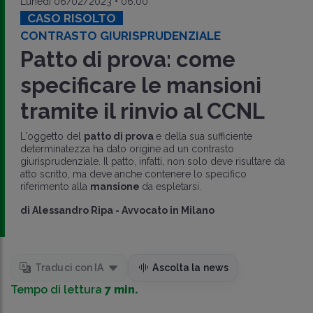
Lunedì 06/02/2023 • 06:00
CASO RISOLTO
CONTRASTO GIURISPRUDENZIALE
Patto di prova: come
specificare le mansioni
tramite il rinvio al CCNL
L'oggetto del
patto di prova
e della sua sufficiente
determinatezza ha dato origine ad un contrasto
giurisprudenziale. Il patto, infatti, non solo deve risultare da
atto scritto, ma deve anche contenere lo specifico
riferimento alla
mansione
da espletarsi.
di
Alessandro Ripa
-
Avvocato in Milano
Traduci con IA
Ascolta la news
Tempo di lettura
7 min.