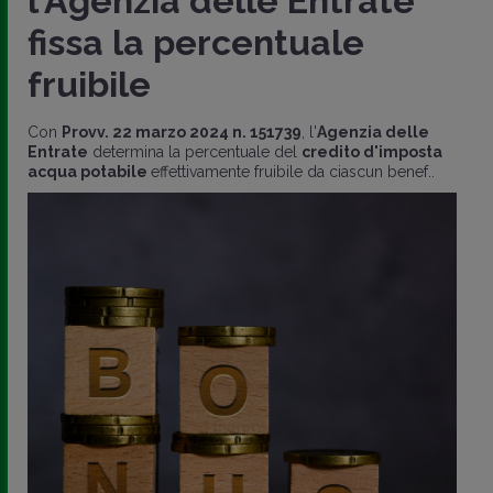
l'Agenzia delle Entrate
fissa la percentuale
fruibile
Con
Provv. 22 marzo 2024 n. 151739
, l'
Agenzia delle
Entrate
determina la percentuale del
credito d'imposta
acqua potabile
effettivamente fruibile da ciascun benef..